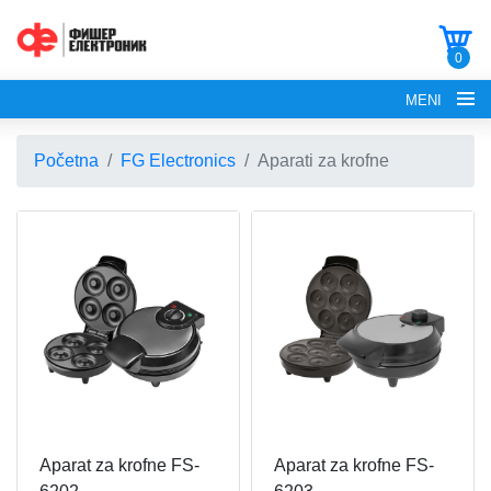
0
MENI
Početna
FG Electronics
Aparati za krofne
POČETNA
O NAMA
FG ELECTRONICS
APARATI ZA KROFNE
FG HAUS
Aparat za krofne FS-
Aparat za krofne FS-