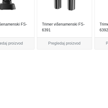
va
išenamenski FS-
Trimer višenamenski FS-
Trim
6391
639
edaj proizvod
Pregledaj proizvod
P