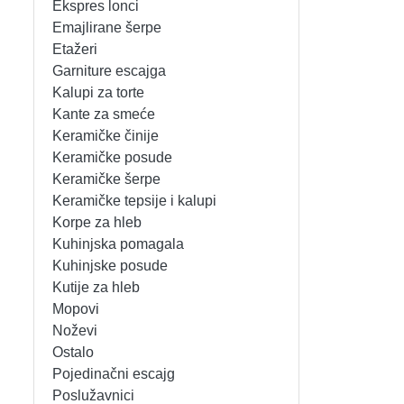
Ekspres lonci
MIKSERI
NOŽEVI
Emajlirane šerpe
Etažeri
MULTI STAJLERI
OSTALO
Garniture escajga
Kalupi za torte
Kante za smeće
NUTRI PRACTIC
POJEDINAČNI ESCAJG
Keramičke činije
Keramičke posude
OSTALO ELEC
POSLUŽAVNICI
Keramičke šerpe
Keramičke tepsije i kalupi
PANELNE GREJALICE
RENDE
Korpe za hleb
Kuhinjska pomagala
PEGLE
RUČNE MAŠINE
Kuhinjske posude
Kutije za hleb
PEGLE ZA KOSU
SECKALICE
Mopovi
Noževi
PIZZA PEKAČI
ŠERPE
Ostalo
Pojedinačni escajg
PODNE VAGE
SERVERI
Poslužavnici