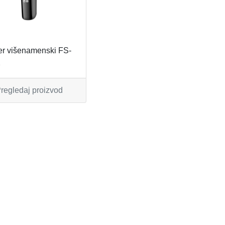
er višenamenski FS-
2
regledaj proizvod