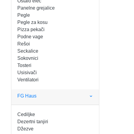
Ostalo elec
FIGARO
KERAMIČKE ČINIJE
Panelne grejalice
Pegle
FRITEZE
KERAMIČKE POSUDE
Pegle za kosu
Pizza pekači
GREJALICE
KERAMIČKE ŠERPE
Podne vage
Rešoi
INDUKCIONE PLOČE
KERAMIČKE TEPSIJE I KALUPI
Seckalice
Sokovnici
KUHINJSKE VAGE
KORPE ZA HLEB
Tosteri
Usisivači
Ventilatori
KUVALA
KUHINJSKA POMAGALA
MAŠINE ZA MLEVENJE MESA
KUHINJSKE POSUDE
FG Haus
MESOREZNICE
KUTIJE ZA HLEB
Cediljke
Dezertni tanjiri
MIKROTALASNE
MOPOVI
Džezve