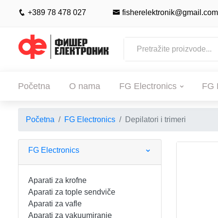
+389 78 478 027
fisherelektronik@gmail.com
Početna
O nama
FG Electronics
FG 
Početna
FG Electronics
Depilatori i trimeri
POČETNA
O NAMA
FG Electronics
FG ELECTRONICS
Aparati za krofne
Aparati za tople sendviče
APARATI ZA KROFNE
FG HAUS
Aparati za vafle
Aparati za vakuumiranje