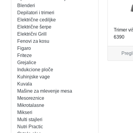
APARATI ZA TOPLE SENDVIČE
CEDILJKE
KONTAKT
Blenderi
Depilatori i trimeri
APARATI ZA VAFLE
DEZERTNI TANJIRI
+389 78 478 027
fisherelektronik@gmail.com
Prija
Električne cediljke
Električne šerpe
Trimer v
APARATI ZA VAKUUMIRANJE
DŽEZVE
Električni Grill
6390
Fenovi za kosu
BLENDERI
EKSPRES LONCI
Figaro
Pregl
Friteze
DEPILATORI I TRIMERI
EMAJLIRANE ŠERPE
Grejalice
Indukcione ploče
ELEKTRIČNE CEDILJKE
ETAŽERI
Kuhinjske vage
Kuvala
Mašine za mlevenje mesa
ELEKTRIČNE ŠERPE
GARNITURE ESCAJGA
Mesoreznice
Mikrotalasne
ELEKTRIČNI GRILL
KALUPI ZA TORTE
Mikseri
Multi stajleri
FENOVI ZA KOSU
KANTE ZA SMEĆE
Nutri Practic