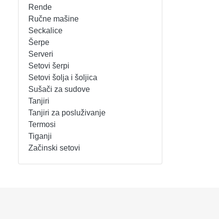
Rende
REŠOI
SETOVI ŠERPI
Ručne mašine
Seckalice
Šerpe
SECKALICE
SETOVI ŠOLJA I ŠOLJICA
Serveri
Setovi šerpi
SOKOVNICI
SUŠAČI ZA SUDOVE
Setovi šolja i šoljica
Sušači za sudove
TOSTERI
TANJIRI
Tanjiri
Tanjiri za posluživanje
USISIVAČI
TANJIRI ZA POSLUŽIVANJE
Termosi
Tiganji
VENTILATORI
TERMOSI
Začinski setovi
TIGANJI
ZAČINSKI SETOVI