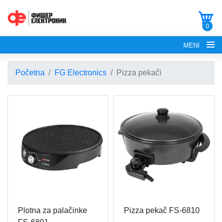
0
MENI
Početna
FG Electronics
Pizza pekači
POČETNA
O NAMA
FG ELECTRONICS
APARATI ZA KROFNE
FG HAUS
Plotna za palačinke
Pizza pekač FS-6810