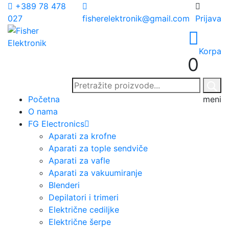
+389 78 478
027
fisherelektronik@gmail.com
Prijava
Korpa
0
Početna
meni
O nama
FG Electronics
Aparati za krofne
Aparati za tople sendviče
Aparati za vafle
Aparati za vakuumiranje
Blenderi
Depilatori i trimeri
Električne cediljke
Električne šerpe