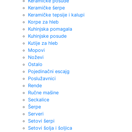
Keramičke posude
Keramičke šerpe
Keramičke tepsije i kalupi
Korpe za hleb
Kuhinjska pomagala
Kuhinjske posude
Kutije za hleb
Mopovi
Noževi
Ostalo
Pojedinačni escajg
Poslužavnici
Rende
Ručne mašine
Seckalice
Šerpe
Serveri
Setovi šerpi
Setovi šolja i šoljica