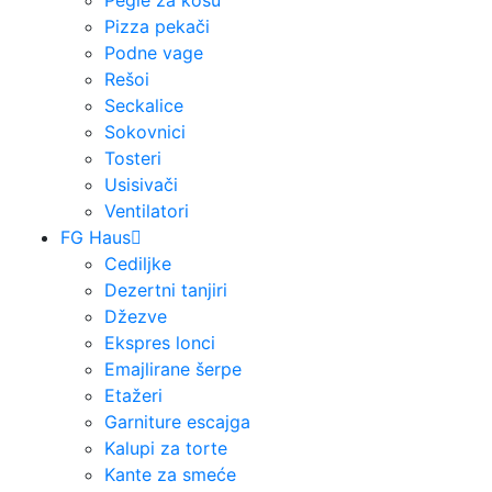
Pegle za kosu
Pizza pekači
Podne vage
Rešoi
Seckalice
Sokovnici
Tosteri
Usisivači
Ventilatori
FG Haus
Cediljke
Dezertni tanjiri
Džezve
Ekspres lonci
Emajlirane šerpe
Etažeri
Garniture escajga
Kalupi za torte
Kante za smeće