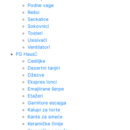
Podne vage
Rešoi
Seckalice
Sokovnici
Tosteri
Usisivači
Ventilatori
FG Haus
Cediljke
Dezertni tanjiri
Džezve
Ekspres lonci
Emajlirane šerpe
Etažeri
Garniture escajga
Kalupi za torte
Kante za smeće
Keramičke činije