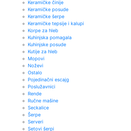
Keramičke činije
Keramičke posude
Keramičke šerpe
Keramičke tepsije i kalupi
Korpe za hleb
Kuhinjska pomagala
Kuhinjske posude
Kutije za hleb
Mopovi
Noževi
Ostalo
Pojedinačni escajg
Poslužavnici
Rende
Ručne mašine
Seckalice
Šerpe
Serveri
Setovi šerpi