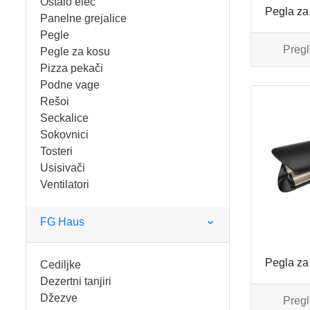
Ostalo elec
FIGARO
KERAMIČKE ČINIJE
Pegla za
Panelne grejalice
Pegle
FRITEZE
KERAMIČKE POSUDE
Pregl
Pegle za kosu
Pizza pekači
GREJALICE
KERAMIČKE ŠERPE
Podne vage
Rešoi
INDUKCIONE PLOČE
KERAMIČKE TEPSIJE I KALUPI
Seckalice
Sokovnici
KUHINJSKE VAGE
KORPE ZA HLEB
Tosteri
Usisivači
Ventilatori
KUVALA
KUHINJSKA POMAGALA
MAŠINE ZA MLEVENJE MESA
KUHINJSKE POSUDE
FG Haus
MESOREZNICE
KUTIJE ZA HLEB
Pegla za
Cediljke
Dezertni tanjiri
MIKROTALASNE
MOPOVI
Džezve
Pregl