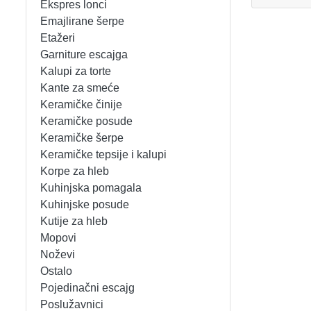
Ekspres lonci
MIKSERI
NOŽEVI
Emajlirane šerpe
Etažeri
MULTI STAJLERI
OSTALO
Garniture escajga
Kalupi za torte
Kante za smeće
NUTRI PRACTIC
POJEDINAČNI ESCAJG
Keramičke činije
Keramičke posude
OSTALO ELEC
POSLUŽAVNICI
Keramičke šerpe
Keramičke tepsije i kalupi
PANELNE GREJALICE
RENDE
Korpe za hleb
Kuhinjska pomagala
PEGLE
RUČNE MAŠINE
Kuhinjske posude
Kutije za hleb
PEGLE ZA KOSU
SECKALICE
Mopovi
Noževi
PIZZA PEKAČI
ŠERPE
Ostalo
Pojedinačni escajg
PODNE VAGE
SERVERI
Poslužavnici