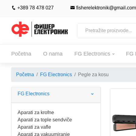
+389 78 478 027
fisherelektronik@gmail.com
Početna
O nama
FG Electronics
FG 
Početna
FG Electronics
Pegle za kosu
POČETNA
O NAMA
FG Electronics
FG ELECTRONICS
Aparati za krofne
Aparati za tople sendviče
APARATI ZA KROFNE
FG HAUS
Aparati za vafle
Aparati za vakuumiranje