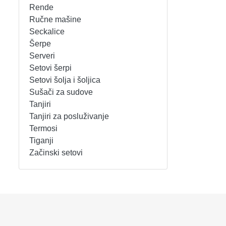
Rende
REŠOI
SETOVI ŠERPI
Ručne mašine
Seckalice
Šerpe
SECKALICE
SETOVI ŠOLJA I ŠOLJICA
Serveri
Setovi šerpi
SOKOVNICI
SUŠAČI ZA SUDOVE
Setovi šolja i šoljica
Sušači za sudove
TOSTERI
TANJIRI
Tanjiri
Tanjiri za posluživanje
USISIVAČI
TANJIRI ZA POSLUŽIVANJE
Termosi
Tiganji
VENTILATORI
TERMOSI
Začinski setovi
TIGANJI
ZAČINSKI SETOVI