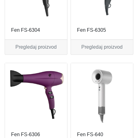
MIKSERI
NOŽEVI
MULTI STAJLERI
OSTALO
Fen FS-6304
Fen FS-6305
NUTRI PRACTIC
POJEDINAČNI ESCAJG
Pregledaj proizvod
Pregledaj proizvod
OSTALO ELEC
POSLUŽAVNICI
PANELNE GREJALICE
RENDE
PEGLE
RUČNE MAŠINE
PEGLE ZA KOSU
SECKALICE
PIZZA PEKAČI
ŠERPE
PODNE VAGE
SERVERI
Fen FS-6306
Fen FS-640