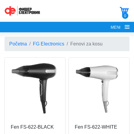
0
MENI
Početna
FG Electronics
Fenovi za kosu
POČETNA
O NAMA
FG ELECTRONICS
APARATI ZA KROFNE
FG HAUS
Fen FS-622-BLACK
Fen FS-622-WHITE