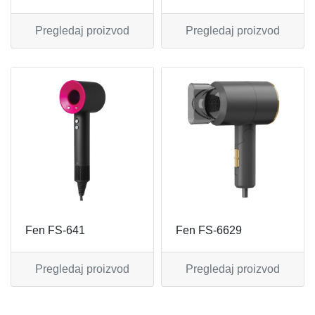
REŠOI
SETOVI ŠERPI
Pregledaj proizvod
Pregledaj proizvod
SECKALICE
SETOVI ŠOLJA I ŠOLJICA
SOKOVNICI
SUŠAČI ZA SUDOVE
TOSTERI
TANJIRI
USISIVAČI
TANJIRI ZA POSLUŽIVANJE
VENTILATORI
TERMOSI
Fen FS-641
Fen FS-6629
TIGANJI
Pregledaj proizvod
Pregledaj proizvod
ZAČINSKI SETOVI