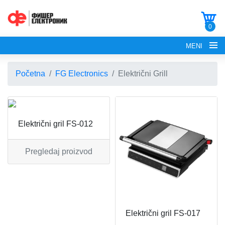
0
MENI
Početna
FG Electronics
Električni Grill
Električni gril FS-012
POČETNA
O NAMA
Pregledaj proizvod
FG ELECTRONICS
APARATI ZA KROFNE
FG HAUS
Električni gril FS-017