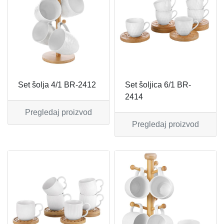
MIKSERI
NOŽEVI
MULTI STAJLERI
OSTALO
NUTRI PRACTIC
POJEDINAČNI ESCAJG
Set šolja 4/1 BR-2412
Set šoljica 6/1 BR-
OSTALO ELEC
POSLUŽAVNICI
2414
Pregledaj proizvod
PANELNE GREJALICE
RENDE
Pregledaj proizvod
PEGLE
RUČNE MAŠINE
PEGLE ZA KOSU
SECKALICE
PIZZA PEKAČI
ŠERPE
PODNE VAGE
SERVERI