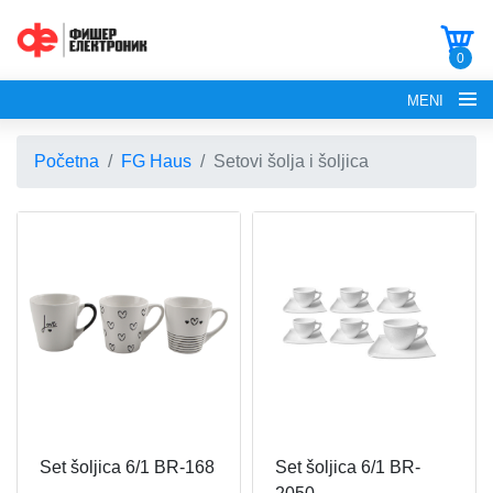
0
MENI
Početna
FG Haus
Setovi šolja i šoljica
POČETNA
O NAMA
FG ELECTRONICS
APARATI ZA KROFNE
FG HAUS
Set šoljica 6/1 BR-168
Set šoljica 6/1 BR-