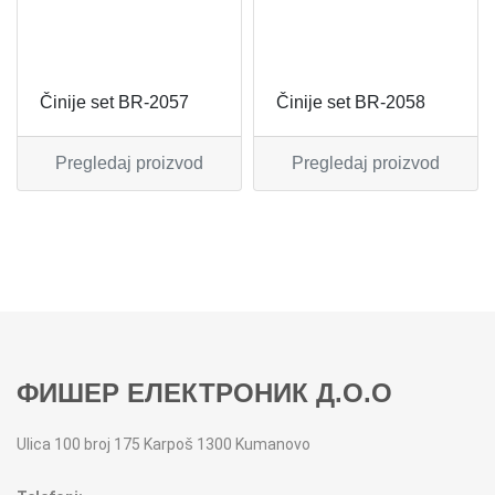
MIKSERI
NOŽEVI
MULTI STAJLERI
OSTALO
Činije set BR-2057
Činije set BR-2058
NUTRI PRACTIC
POJEDINAČNI ESCAJG
Pregledaj proizvod
Pregledaj proizvod
OSTALO ELEC
POSLUŽAVNICI
PANELNE GREJALICE
RENDE
PEGLE
RUČNE MAŠINE
PEGLE ZA KOSU
SECKALICE
ФИШЕР ЕЛЕКТРОНИК Д.О.О
PIZZA PEKAČI
ŠERPE
Ulica 100 broj 175 Karpoš 1300 Kumanovo
PODNE VAGE
SERVERI