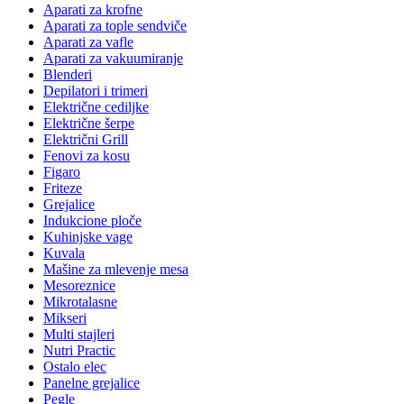
Aparati za krofne
Aparati za tople sendviče
Aparati za vafle
Aparati za vakuumiranje
Blenderi
Depilatori i trimeri
Električne cediljke
Električne šerpe
Električni Grill
Fenovi za kosu
Figaro
Friteze
Grejalice
Indukcione ploče
Kuhinjske vage
Kuvala
Mašine za mlevenje mesa
Mesoreznice
Mikrotalasne
Mikseri
Multi stajleri
Nutri Practic
Ostalo elec
Panelne grejalice
Pegle