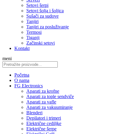
Setovi šerpi
Setovi šolja i šoljica
Sušači za sudove
Tanjiri
Tanjiri za posluživanje
Termosi
Tiganji
Začinski setovi
Kontakt
meni
Početna
O nama
FG Electronics
Aparati za krofne
Aparati za tople sendviče
Aparati za vafle
Aparati za vakuumiranje
Blenderi
Depilatori i trimeri
Električne cediljke
Električne šerpe