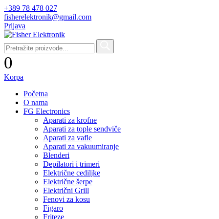
+389 78 478 027
fisherelektronik@gmail.com
Prijava
0
Korpa
Početna
O nama
FG Electronics
Aparati za krofne
Aparati za tople sendviče
Aparati za vafle
Aparati za vakuumiranje
Blenderi
Depilatori i trimeri
Električne cediljke
Električne šerpe
Električni Grill
Fenovi za kosu
Figaro
Friteze