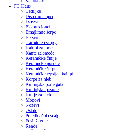
Ventilatori
FG Haus
Cediljke
Dezertni tanjiri
Džezve
Ekspres lonci
Emajlirane šerpe
Etažeri
Garniture escajga
Kalupi za torte
Kante za smeće
Keramičke činije
Keramičke posude
Keramičke šerpe
Keramičke tepsije i kalupi
Korpe za hleb
Kuhinjska pomagala
Kuhinjske posude
Kutije za hleb
Mopovi
Noževi
Ostalo
Pojedinačni escajg
Poslužavnici
Rende