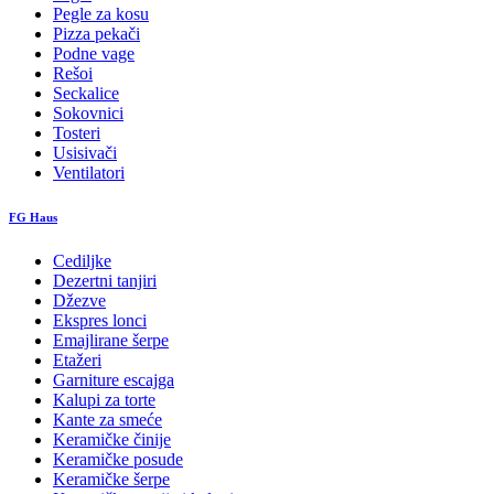
Pegle za kosu
Pizza pekači
Podne vage
Rešoi
Seckalice
Sokovnici
Tosteri
Usisivači
Ventilatori
FG Haus
Cediljke
Dezertni tanjiri
Džezve
Ekspres lonci
Emajlirane šerpe
Etažeri
Garniture escajga
Kalupi za torte
Kante za smeće
Keramičke činije
Keramičke posude
Keramičke šerpe