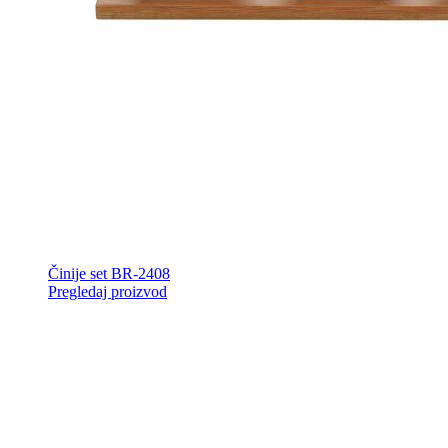
Činije set BR-2408
Pregledaj proizvod