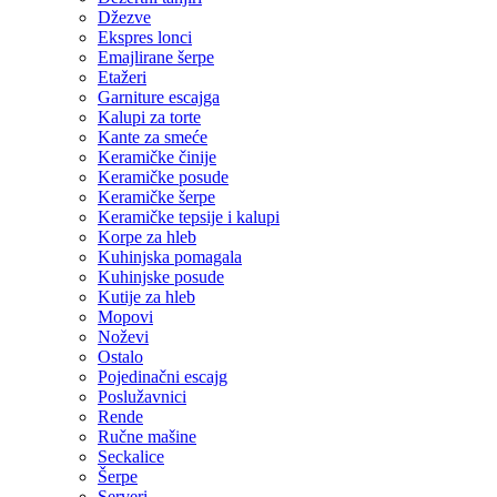
Džezve
Ekspres lonci
Emajlirane šerpe
Etažeri
Garniture escajga
Kalupi za torte
Kante za smeće
Keramičke činije
Keramičke posude
Keramičke šerpe
Keramičke tepsije i kalupi
Korpe za hleb
Kuhinjska pomagala
Kuhinjske posude
Kutije za hleb
Mopovi
Noževi
Ostalo
Pojedinačni escajg
Poslužavnici
Rende
Ručne mašine
Seckalice
Šerpe
Serveri