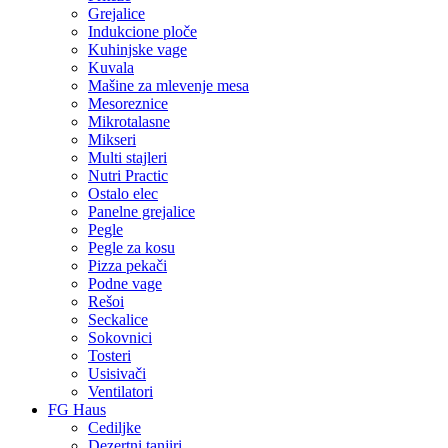
Grejalice
Indukcione ploče
Kuhinjske vage
Kuvala
Mašine za mlevenje mesa
Mesoreznice
Mikrotalasne
Mikseri
Multi stajleri
Nutri Practic
Ostalo elec
Panelne grejalice
Pegle
Pegle za kosu
Pizza pekači
Podne vage
Rešoi
Seckalice
Sokovnici
Tosteri
Usisivači
Ventilatori
FG Haus
Cediljke
Dezertni tanjiri