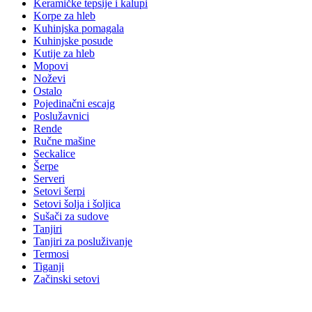
Keramičke tepsije i kalupi
Korpe za hleb
Kuhinjska pomagala
Kuhinjske posude
Kutije za hleb
Mopovi
Noževi
Ostalo
Pojedinačni escajg
Poslužavnici
Rende
Ručne mašine
Seckalice
Šerpe
Serveri
Setovi šerpi
Setovi šolja i šoljica
Sušači za sudove
Tanjiri
Tanjiri za posluživanje
Termosi
Tiganji
Začinski setovi