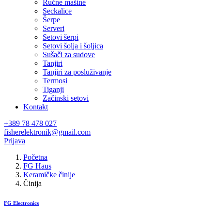
Ručne mašine
Seckalice
Šerpe
Serveri
Setovi šerpi
Setovi šolja i šoljica
Sušači za sudove
Tanjiri
Tanjiri za posluživanje
Termosi
Tiganji
Začinski setovi
Kontakt
+389 78 478 027
fisherelektronik@gmail.com
Prijava
Početna
FG Haus
Keramičke činije
Činija
FG Electronics