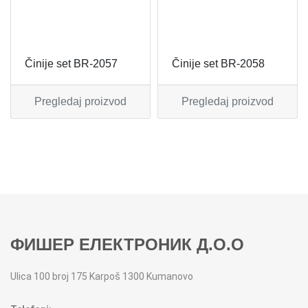
MIKSERI
NOŽEVI
MULTI STAJLERI
OSTALO
Činije set BR-2057
Činije set BR-2058
NUTRI PRACTIC
POJEDINAČNI ESCAJG
Pregledaj proizvod
Pregledaj proizvod
OSTALO ELEC
POSLUŽAVNICI
PANELNE GREJALICE
RENDE
PEGLE
RUČNE MAŠINE
PEGLE ZA KOSU
SECKALICE
ФИШЕР ЕЛЕКТРОНИК Д.О.О
PIZZA PEKAČI
ŠERPE
Ulica 100 broj 175 Karpoš 1300 Kumanovo
PODNE VAGE
SERVERI