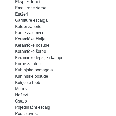
Ekspres lonci
MIKSERI
NOŽEVI
Emajlirane šerpe
Etažeri
MULTI STAJLERI
OSTALO
Garniture escajga
Kalupi za torte
Kante za smeće
NUTRI PRACTIC
POJEDINAČNI ESCAJG
Keramičke činije
Keramičke posude
OSTALO ELEC
POSLUŽAVNICI
Keramičke šerpe
Keramičke tepsije i kalupi
PANELNE GREJALICE
RENDE
Korpe za hleb
Kuhinjska pomagala
PEGLE
RUČNE MAŠINE
Kuhinjske posude
Kutije za hleb
PEGLE ZA KOSU
SECKALICE
Mopovi
Noževi
PIZZA PEKAČI
ŠERPE
Ostalo
Pojedinačni escajg
PODNE VAGE
SERVERI
Poslužavnici