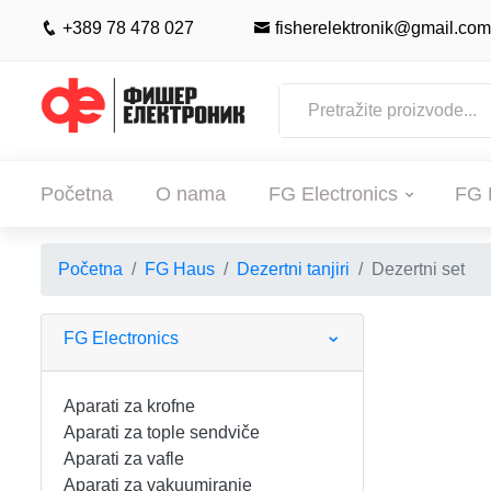
+389 78 478 027
fisherelektronik@gmail.com
Početna
O nama
FG Electronics
FG 
Početna
FG Haus
Dezertni tanjiri
Dezertni set
POČETNA
O NAMA
FG Electronics
FG ELECTRONICS
Aparati za krofne
Aparati za tople sendviče
APARATI ZA KROFNE
FG HAUS
Aparati za vafle
Aparati za vakuumiranje