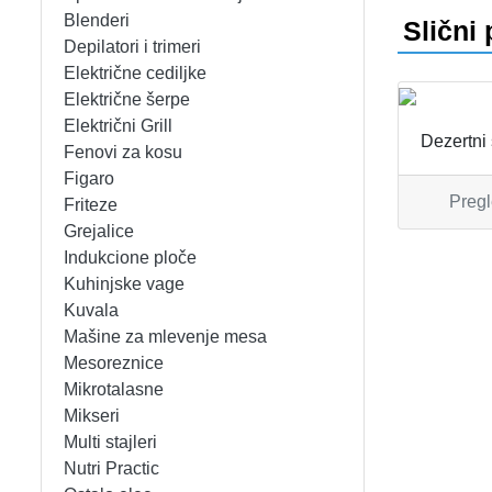
APARATI ZA TOPLE SENDVIČE
CEDILJKE
KONTAKT
Blenderi
Slični 
Depilatori i trimeri
APARATI ZA VAFLE
DEZERTNI TANJIRI
+389 78 478 027
fisherelektronik@gmail.com
Prija
Električne cediljke
Električne šerpe
APARATI ZA VAKUUMIRANJE
DŽEZVE
Električni Grill
Dezertni
Fenovi za kosu
BLENDERI
EKSPRES LONCI
Figaro
Pregl
Friteze
DEPILATORI I TRIMERI
EMAJLIRANE ŠERPE
Grejalice
Indukcione ploče
ELEKTRIČNE CEDILJKE
ETAŽERI
Kuhinjske vage
Kuvala
Mašine za mlevenje mesa
ELEKTRIČNE ŠERPE
GARNITURE ESCAJGA
Mesoreznice
Mikrotalasne
ELEKTRIČNI GRILL
KALUPI ZA TORTE
Mikseri
Multi stajleri
FENOVI ZA KOSU
KANTE ZA SMEĆE
Nutri Practic