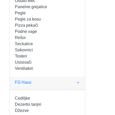
Ostalo elec
FIGARO
KERAMIČKE ČINIJE
Panelne grejalice
Pegle
FRITEZE
KERAMIČKE POSUDE
Pegle za kosu
Pizza pekači
GREJALICE
KERAMIČKE ŠERPE
Podne vage
Rešoi
INDUKCIONE PLOČE
KERAMIČKE TEPSIJE I KALUPI
Seckalice
Sokovnici
KUHINJSKE VAGE
KORPE ZA HLEB
Tosteri
Usisivači
Ventilatori
KUVALA
KUHINJSKA POMAGALA
MAŠINE ZA MLEVENJE MESA
KUHINJSKE POSUDE
FG Haus
MESOREZNICE
KUTIJE ZA HLEB
Cediljke
Dezertni tanjiri
MIKROTALASNE
MOPOVI
Džezve