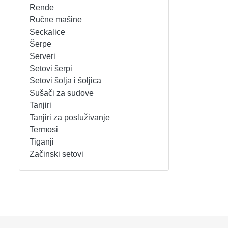
Rende
REŠOI
SETOVI ŠERPI
Ručne mašine
Seckalice
Šerpe
SECKALICE
SETOVI ŠOLJA I ŠOLJICA
Serveri
Setovi šerpi
SOKOVNICI
SUŠAČI ZA SUDOVE
Setovi šolja i šoljica
Sušači za sudove
TOSTERI
TANJIRI
Tanjiri
Tanjiri za posluživanje
USISIVAČI
TANJIRI ZA POSLUŽIVANJE
Termosi
Tiganji
VENTILATORI
TERMOSI
Začinski setovi
TIGANJI
ZAČINSKI SETOVI