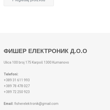
FIGARO
KERAMIČKE ČINIJE
FRITEZE
KERAMIČKE POSUDE
GREJALICE
KERAMIČKE ŠERPE
INDUKCIONE PLOČE
KERAMIČKE TEPSIJE I KALUPI
ФИШЕР ЕЛЕКТРОНИК Д.О.О
KUHINJSKE VAGE
KORPE ZA HLEB
Ulica 100 broj 175 Karpoš 1300 Kumanovo
KUVALA
KUHINJSKA POMAGALA
Telefoni:
MAŠINE ZA MLEVENJE MESA
KUHINJSKE POSUDE
+389 31 611 993
+389 78 478 027
MESOREZNICE
KUTIJE ZA HLEB
+389 72 250 923
Email:
fisherelektronik@gmail.com
MIKROTALASNE
MOPOVI