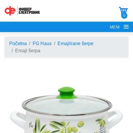
0
MENI
Početna
FG Haus
Emajlirane šerpe
Emajl šerpa
POČETNA
O NAMA
FG ELECTRONICS
APARATI ZA KROFNE
FG HAUS