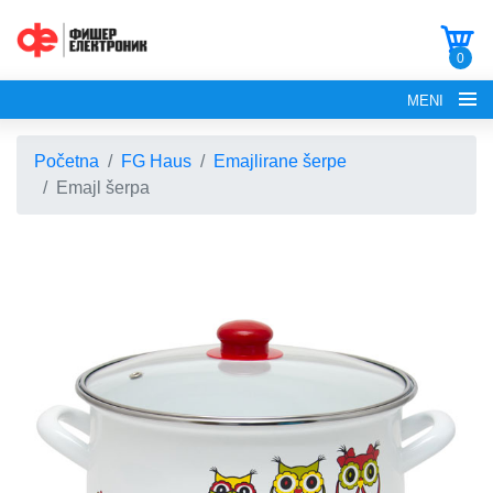
0
MENI
Početna
FG Haus
Emajlirane šerpe
Emajl šerpa
POČETNA
O NAMA
FG ELECTRONICS
APARATI ZA KROFNE
FG HAUS