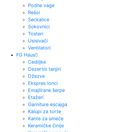
Podne vage
Rešoi
Seckalice
Sokovnici
Tosteri
Usisivači
Ventilatori
FG Haus
Cediljke
Dezertni tanjiri
Džezve
Ekspres lonci
Emajlirane šerpe
Etažeri
Garniture escajga
Kalupi za torte
Kante za smeće
Keramičke činije