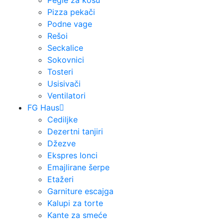
Pegle za kosu
Pizza pekači
Podne vage
Rešoi
Seckalice
Sokovnici
Tosteri
Usisivači
Ventilatori
FG Haus
Cediljke
Dezertni tanjiri
Džezve
Ekspres lonci
Emajlirane šerpe
Etažeri
Garniture escajga
Kalupi za torte
Kante za smeće