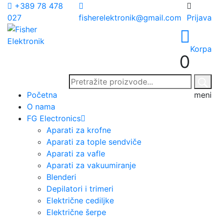
+389 78 478
027
fisherelektronik@gmail.com
Prijava
Korpa
0
Početna
meni
O nama
FG Electronics
Aparati za krofne
Aparati za tople sendviče
Aparati za vafle
Aparati za vakuumiranje
Blenderi
Depilatori i trimeri
Električne cediljke
Električne šerpe