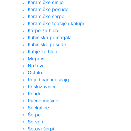
Keramičke činije
Keramičke posude
Keramičke šerpe
Keramičke tepsije i kalupi
Korpe za hleb
Kuhinjska pomagala
Kuhinjske posude
Kutije za hleb
Mopovi
Noževi
Ostalo
Pojedinačni escajg
Poslužavnici
Rende
Ručne mašine
Seckalice
Šerpe
Serveri
Setovi šerpi