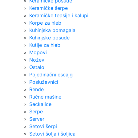
Keramičke posude
Keramičke šerpe
Keramičke tepsije i kalupi
Korpe za hleb
Kuhinjska pomagala
Kuhinjske posude
Kutije za hleb
Mopovi
Noževi
Ostalo
Pojedinačni escajg
Poslužavnici
Rende
Ručne mašine
Seckalice
Šerpe
Serveri
Setovi šerpi
Setovi šolja i šoljica