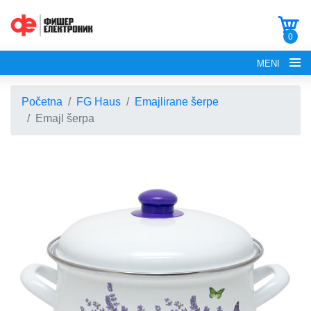
0
MENI
Početna
FG Haus
Emajlirane šerpe
Emajl šerpa
POČETNA
O NAMA
FG ELECTRONICS
APARATI ZA KROFNE
FG HAUS