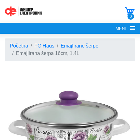
0
MENI
Početna
FG Haus
Emajlirane šerpe
Emajlirana šerpa 16cm, 1.4L
POČETNA
O NAMA
FG ELECTRONICS
APARATI ZA KROFNE
FG HAUS