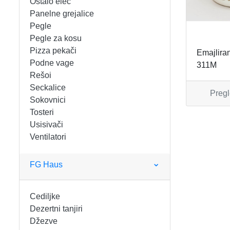
Ostalo elec
FIGARO
KERAMIČKE ČINIJE
Panelne grejalice
Pegle
FRITEZE
KERAMIČKE POSUDE
Pegle za kosu
Pizza pekači
Emajlira
GREJALICE
KERAMIČKE ŠERPE
Podne vage
311M
Rešoi
INDUKCIONE PLOČE
KERAMIČKE TEPSIJE I KALUPI
Seckalice
Pregl
Sokovnici
KUHINJSKE VAGE
KORPE ZA HLEB
Tosteri
Usisivači
Ventilatori
KUVALA
KUHINJSKA POMAGALA
MAŠINE ZA MLEVENJE MESA
KUHINJSKE POSUDE
FG Haus
MESOREZNICE
KUTIJE ZA HLEB
Cediljke
Dezertni tanjiri
MIKROTALASNE
MOPOVI
Džezve