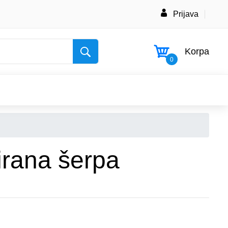
Prijava
Korpa
0
irana šerpa