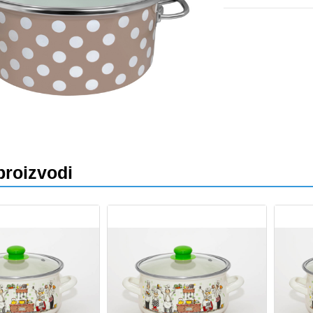
va
proizvodi