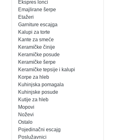
Ekspres lonci
MIKSERI
NOŽEVI
Emajlirane šerpe
Etažeri
MULTI STAJLERI
OSTALO
Garniture escajga
Kalupi za torte
Kante za smeće
NUTRI PRACTIC
POJEDINAČNI ESCAJG
Keramičke činije
Keramičke posude
OSTALO ELEC
POSLUŽAVNICI
Keramičke šerpe
Keramičke tepsije i kalupi
PANELNE GREJALICE
RENDE
Korpe za hleb
Kuhinjska pomagala
PEGLE
RUČNE MAŠINE
Kuhinjske posude
Kutije za hleb
PEGLE ZA KOSU
SECKALICE
Mopovi
Noževi
PIZZA PEKAČI
ŠERPE
Ostalo
Pojedinačni escajg
PODNE VAGE
SERVERI
Poslužavnici