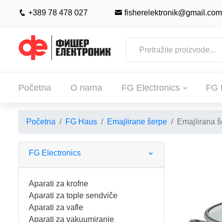
+389 78 478 027
fisherelektronik@gmail.com
Početna
O nama
FG Electronics
FG 
Početna
FG Haus
Emajlirane šerpe
Emajlirana š
POČETNA
O NAMA
FG Electronics
FG ELECTRONICS
Aparati za krofne
Aparati za tople sendviče
APARATI ZA KROFNE
FG HAUS
Aparati za vafle
Aparati za vakuumiranje