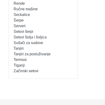
Rende
REŠOI
SETOVI ŠERPI
Ručne mašine
Seckalice
Šerpe
SECKALICE
SETOVI ŠOLJA I ŠOLJICA
Serveri
Setovi šerpi
SOKOVNICI
SUŠAČI ZA SUDOVE
Setovi šolja i šoljica
Sušači za sudove
TOSTERI
TANJIRI
Tanjiri
Tanjiri za posluživanje
USISIVAČI
TANJIRI ZA POSLUŽIVANJE
Termosi
Tiganji
VENTILATORI
TERMOSI
Začinski setovi
TIGANJI
ZAČINSKI SETOVI