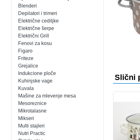
APARATI ZA TOPLE SENDVIČE
CEDILJKE
KONTAKT
Blenderi
Depilatori i trimeri
APARATI ZA VAFLE
DEZERTNI TANJIRI
+389 78 478 027
fisherelektronik@gmail.com
Prija
Električne cediljke
Električne šerpe
APARATI ZA VAKUUMIRANJE
DŽEZVE
Električni Grill
Fenovi za kosu
BLENDERI
EKSPRES LONCI
Figaro
Friteze
DEPILATORI I TRIMERI
EMAJLIRANE ŠERPE
Grejalice
Indukcione ploče
Slični 
ELEKTRIČNE CEDILJKE
ETAŽERI
Kuhinjske vage
Kuvala
Mašine za mlevenje mesa
ELEKTRIČNE ŠERPE
GARNITURE ESCAJGA
Mesoreznice
Mikrotalasne
ELEKTRIČNI GRILL
KALUPI ZA TORTE
Mikseri
Multi stajleri
FENOVI ZA KOSU
KANTE ZA SMEĆE
Nutri Practic