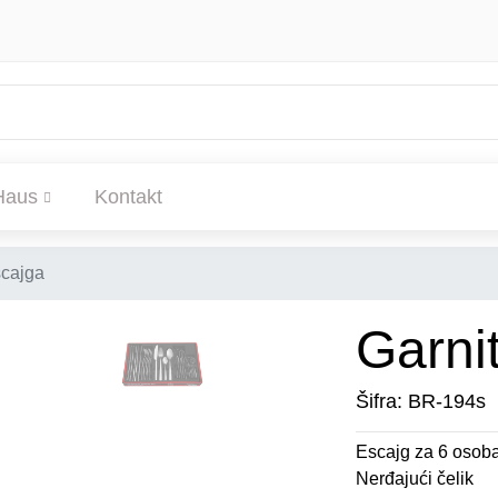
Haus
Kontakt
scajga
Garni
Šifra: BR-194s
Escajg za 6 osob
Nerđajući čelik