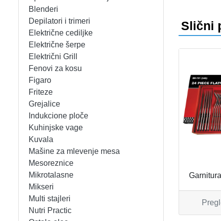
APARATI ZA TOPLE SENDVIČE
CEDILJKE
KONTAKT
Blenderi
Depilatori i trimeri
Slični 
APARATI ZA VAFLE
DEZERTNI TANJIRI
+389 78 478 027
fisherelektronik@gmail.com
Prijava
Električne cediljke
Električne šerpe
APARATI ZA VAKUUMIRANJE
DŽEZVE
Električni Grill
Fenovi za kosu
BLENDERI
EKSPRES LONCI
Figaro
Friteze
DEPILATORI I TRIMERI
EMAJLIRANE ŠERPE
Grejalice
Indukcione ploče
ELEKTRIČNE CEDILJKE
ETAŽERI
Kuhinjske vage
Kuvala
Mašine za mlevenje mesa
ELEKTRIČNE ŠERPE
GARNITURE ESCAJGA
Mesoreznice
Mikrotalasne
Garnitur
ELEKTRIČNI GRILL
KALUPI ZA TORTE
Mikseri
Multi stajleri
Pregl
FENOVI ZA KOSU
KANTE ZA SMEĆE
Nutri Practic