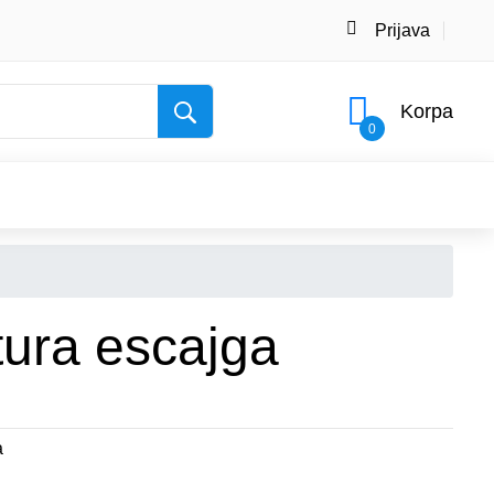
Prijava
Korpa
0
tura escajga
a