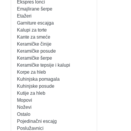
Ekspres lonci
MIKSERI
NOŽEVI
Emajlirane šerpe
Etažeri
MULTI STAJLERI
OSTALO
Garniture escajga
Kalupi za torte
Kante za smeće
NUTRI PRACTIC
POJEDINAČNI ESCAJG
Keramičke činije
Keramičke posude
OSTALO ELEC
POSLUŽAVNICI
Keramičke šerpe
Keramičke tepsije i kalupi
PANELNE GREJALICE
RENDE
Korpe za hleb
Kuhinjska pomagala
PEGLE
RUČNE MAŠINE
Kuhinjske posude
Kutije za hleb
PEGLE ZA KOSU
SECKALICE
Mopovi
Noževi
PIZZA PEKAČI
ŠERPE
Ostalo
Pojedinačni escajg
PODNE VAGE
SERVERI
Poslužavnici