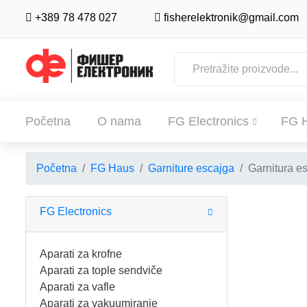
+389 78 478 027
fisherelektronik@gmail.com
Početna
O nama
FG Electronics
FG 
Početna
FG Haus
Garniture escajga
Garnitura e
POČETNA
O NAMA
FG Electronics
FG ELECTRONICS
Aparati za krofne
Aparati za tople sendviče
APARATI ZA KROFNE
FG HAUS
Aparati za vafle
Aparati za vakuumiranje