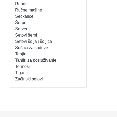
Rende
REŠOI
SETOVI ŠERPI
Ručne mašine
Seckalice
Šerpe
SECKALICE
SETOVI ŠOLJA I ŠOLJICA
Serveri
Setovi šerpi
SOKOVNICI
SUŠAČI ZA SUDOVE
Setovi šolja i šoljica
Sušači za sudove
TOSTERI
TANJIRI
Tanjiri
Tanjiri za posluživanje
USISIVAČI
TANJIRI ZA POSLUŽIVANJE
Termosi
Tiganji
VENTILATORI
TERMOSI
Začinski setovi
TIGANJI
ZAČINSKI SETOVI