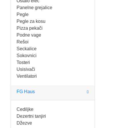
Ostalo elec
FIGARO
KERAMIČKE ČINIJE
Panelne grejalice
Pegle
FRITEZE
KERAMIČKE POSUDE
Pegle za kosu
Pizza pekači
GREJALICE
KERAMIČKE ŠERPE
Podne vage
Rešoi
INDUKCIONE PLOČE
KERAMIČKE TEPSIJE I KALUPI
Seckalice
Sokovnici
KUHINJSKE VAGE
KORPE ZA HLEB
Tosteri
Usisivači
Ventilatori
KUVALA
KUHINJSKA POMAGALA
MAŠINE ZA MLEVENJE MESA
KUHINJSKE POSUDE
FG Haus
MESOREZNICE
KUTIJE ZA HLEB
Cediljke
Dezertni tanjiri
MIKROTALASNE
MOPOVI
Džezve