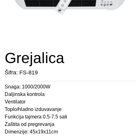
APARATI ZA TOPLE SENDVIČE
CEDILJKE
KONTAKT
APARATI ZA VAFLE
DEZERTNI TANJIRI
+389 78 478 027
fisherelektronik@gmail.com
APARATI ZA VAKUUMIRANJE
DŽEZVE
Prijava
BLENDERI
EKSPRES LONCI
Grejalica
DEPILATORI I TRIMERI
EMAJLIRANE ŠERPE
Šifra: FS-819
ELEKTRIČNE CEDILJKE
ETAŽERI
Snaga: 1000/2000W
Daljinska kontrola
ELEKTRIČNE ŠERPE
GARNITURE ESCAJGA
Ventilator
Toplo/hladno izduvavanje
ELEKTRIČNI GRILL
KALUPI ZA TORTE
Funkcija tajmera 0.5-7.5 sati
Zaštita od pregrevanja
FENOVI ZA KOSU
KANTE ZA SMEĆE
Dimenzije: 45x19x11cm