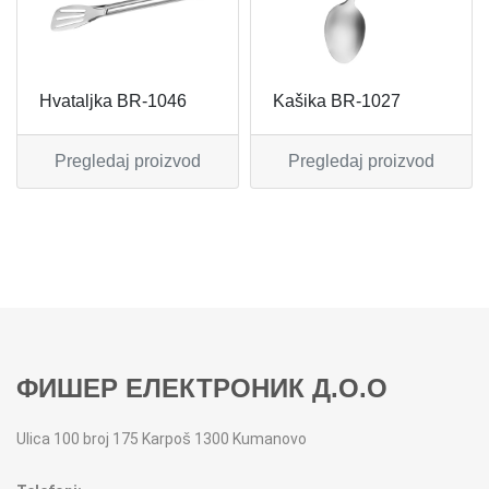
MIKSERI
NOŽEVI
MULTI STAJLERI
OSTALO
Hvataljka BR-1046
Kašika BR-1027
NUTRI PRACTIC
POJEDINAČNI ESCAJG
Pregledaj proizvod
Pregledaj proizvod
OSTALO ELEC
POSLUŽAVNICI
PANELNE GREJALICE
RENDE
PEGLE
RUČNE MAŠINE
PEGLE ZA KOSU
SECKALICE
ФИШЕР ЕЛЕКТРОНИК Д.О.О
PIZZA PEKAČI
ŠERPE
Ulica 100 broj 175 Karpoš 1300 Kumanovo
PODNE VAGE
SERVERI