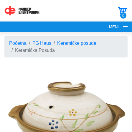
0
MENI
Početna
FG Haus
Keramičke posude
Keramička Posuda
POČETNA
O NAMA
FG ELECTRONICS
APARATI ZA KROFNE
FG HAUS