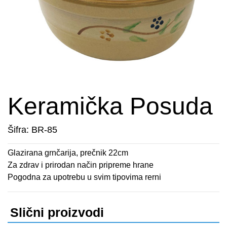
APARATI ZA TOPLE SENDVIČE
CEDILJKE
KONTAKT
APARATI ZA VAFLE
DEZERTNI TANJIRI
+389 78 478 027
fisherelektronik@gmail.com
APARATI ZA VAKUUMIRANJE
DŽEZVE
Prijava
BLENDERI
EKSPRES LONCI
Keramička Posuda
DEPILATORI I TRIMERI
EMAJLIRANE ŠERPE
Šifra: BR-85
ELEKTRIČNE CEDILJKE
ETAŽERI
Glazirana grnčarija, prečnik 22cm
ELEKTRIČNE ŠERPE
GARNITURE ESCAJGA
Za zdrav i prirodan način pripreme hrane
Pogodna za upotrebu u svim tipovima rerni
ELEKTRIČNI GRILL
KALUPI ZA TORTE
FENOVI ZA KOSU
KANTE ZA SMEĆE
Slični proizvodi