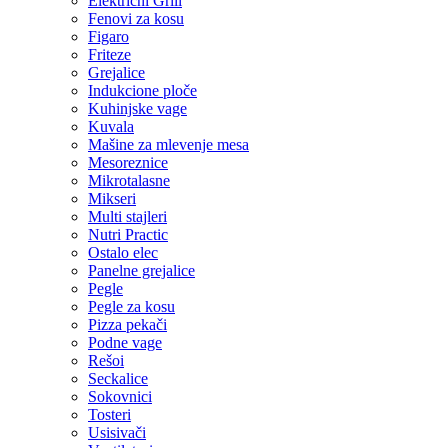
Električni Grill
Fenovi za kosu
Figaro
Friteze
Grejalice
Indukcione ploče
Kuhinjske vage
Kuvala
Mašine za mlevenje mesa
Mesoreznice
Mikrotalasne
Mikseri
Multi stajleri
Nutri Practic
Ostalo elec
Panelne grejalice
Pegle
Pegle za kosu
Pizza pekači
Podne vage
Rešoi
Seckalice
Sokovnici
Tosteri
Usisivači