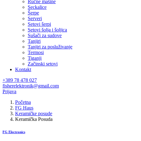
Ručne mašine
Seckalice
Šerpe
Serveri
Setovi šerpi
Setovi šolja i šoljica
Sušači za sudove
Tanjiri
Tanjiri za posluživanje
Termosi
Tiganji
Začinski setovi
Kontakt
+389 78 478 027
fisherelektronik@gmail.com
Prijava
Početna
FG Haus
Keramičke posude
Keramička Posuda
FG Electronics