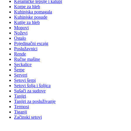
Keramičke tepsije i kalupi
Korpe za hleb
Kuhinjska pomagala
Kuhinjske posude
Kutije za hleb
Mopovi
Noževi
Ostalo
Pojedinačni escajg
Poslužavnici
Rende
Ručne mašine
Seckalice
Šerpe
Serveri
Setovi šerpi
Setovi šolja i šoljica
Sušači za sudove
Tanjiri
Tanjiri za posluživanje
Termosi
Tiganji
Začinski setovi