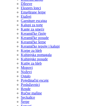
Džezve
Ekspres lonci
Emajlirane šerpe
Etažeri
Garniture escajga
Kalupi za torte
Kante za smeće
Keramičke činije
Keramičke posude
Keramičke šerpe
Keramičke tepsije i kalupi
Korpe za hleb
Kuhinjska pomagala
Kuhinjske posude
Kutije za hleb
Mopovi
Noževi
Ostalo
Pojedinačni escajg
Poslužavnici
Rende
Ručne mašine
Seckalice
Šerpe
Serveri