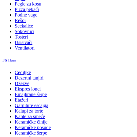
Pegle za kosu
Pizza pekači
Podne vage
Rešoi
Seckalice
Sokovnici
Tosteri
Usisivači
Ventilatori
FG Haus
Cediljke
Dezertni tanjiri
Džezve
Ekspres lonci
Emajlirane šerpe
Etažeri
Garniture escajga
Kalupi za torte
Kante za smeće
Keramičke činije
Keramičke posude
Keramičke šerpe