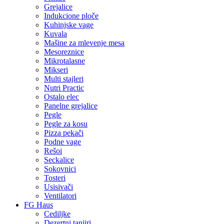
Grejalice
Indukcione ploče
Kuhinjske vage
Kuvala
Mašine za mlevenje mesa
Mesoreznice
Mikrotalasne
Mikseri
Multi stajleri
Nutri Practic
Ostalo elec
Panelne grejalice
Pegle
Pegle za kosu
Pizza pekači
Podne vage
Rešoi
Seckalice
Sokovnici
Tosteri
Usisivači
Ventilatori
FG Haus
Cediljke
Dezertni tanjiri