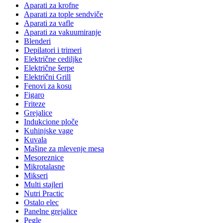
Aparati za krofne
Aparati za tople sendviče
Aparati za vafle
Aparati za vakuumiranje
Blenderi
Depilatori i trimeri
Električne cediljke
Električne šerpe
Električni Grill
Fenovi za kosu
Figaro
Friteze
Grejalice
Indukcione ploče
Kuhinjske vage
Kuvala
Mašine za mlevenje mesa
Mesoreznice
Mikrotalasne
Mikseri
Multi stajleri
Nutri Practic
Ostalo elec
Panelne grejalice
Pegle