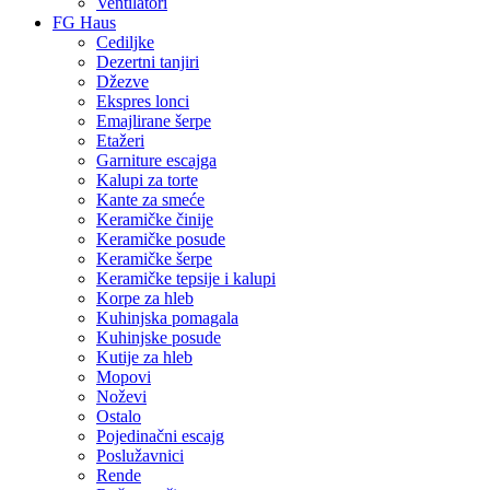
Ventilatori
FG Haus
Cediljke
Dezertni tanjiri
Džezve
Ekspres lonci
Emajlirane šerpe
Etažeri
Garniture escajga
Kalupi za torte
Kante za smeće
Keramičke činije
Keramičke posude
Keramičke šerpe
Keramičke tepsije i kalupi
Korpe za hleb
Kuhinjska pomagala
Kuhinjske posude
Kutije za hleb
Mopovi
Noževi
Ostalo
Pojedinačni escajg
Poslužavnici
Rende