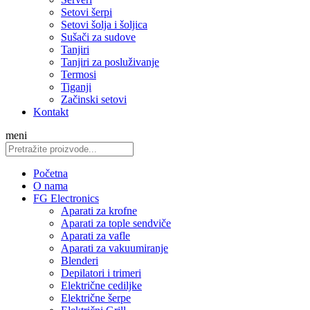
Setovi šerpi
Setovi šolja i šoljica
Sušači za sudove
Tanjiri
Tanjiri za posluživanje
Termosi
Tiganji
Začinski setovi
Kontakt
meni
Početna
O nama
FG Electronics
Aparati za krofne
Aparati za tople sendviče
Aparati za vafle
Aparati za vakuumiranje
Blenderi
Depilatori i trimeri
Električne cediljke
Električne šerpe