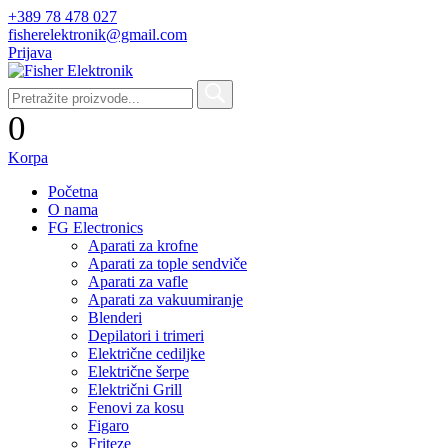
+389 78 478 027
fisherelektronik@gmail.com
Prijava
0
Korpa
Početna
O nama
FG Electronics
Aparati za krofne
Aparati za tople sendviče
Aparati za vafle
Aparati za vakuumiranje
Blenderi
Depilatori i trimeri
Električne cediljke
Električne šerpe
Električni Grill
Fenovi za kosu
Figaro
Friteze