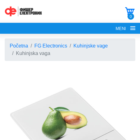
0
MENI
Početna
FG Electronics
Kuhinjske vage
Kuhinjska vaga
POČETNA
O NAMA
FG ELECTRONICS
APARATI ZA KROFNE
FG HAUS