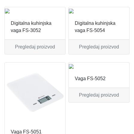
APARATI ZA TOPLE SENDVIČE
CEDILJKE
KONTAKT
APARATI ZA VAFLE
DEZERTNI TANJIRI
+389 78 478 027
fisherelektronik@gmail.com
Digitalna kuhinjska
Digitalna kuhinjska
vaga FS-3052
vaga FS-5054
APARATI ZA VAKUUMIRANJE
DŽEZVE
Prijava
Pregledaj proizvod
Pregledaj proizvod
BLENDERI
EKSPRES LONCI
DEPILATORI I TRIMERI
EMAJLIRANE ŠERPE
ELEKTRIČNE CEDILJKE
ETAŽERI
Vaga FS-5052
ELEKTRIČNE ŠERPE
GARNITURE ESCAJGA
Pregledaj proizvod
ELEKTRIČNI GRILL
KALUPI ZA TORTE
FENOVI ZA KOSU
KANTE ZA SMEĆE
Vaga FS-5051