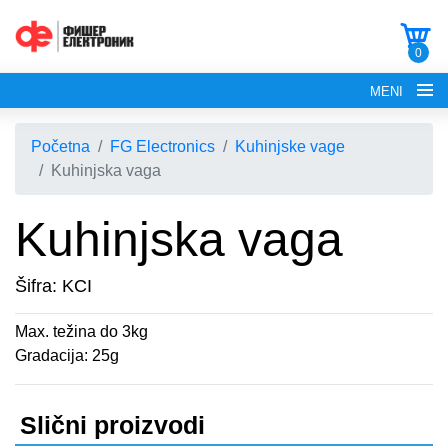
0
MENI
Početna
FG Electronics
Kuhinjske vage
Kuhinjska vaga
Kuhinjska vaga
POČETNA
Šifra: KCI
O NAMA
Max. težina do 3kg
FG ELECTRONICS
Gradacija: 25g
APARATI ZA KROFNE
FG HAUS
Slični proizvodi