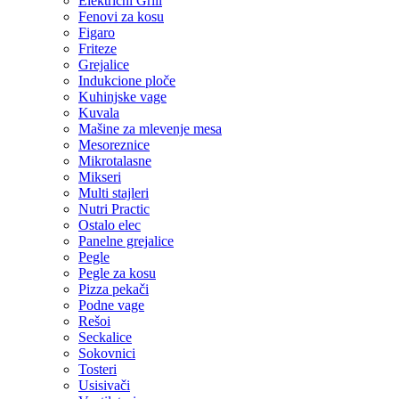
Električni Grill
Fenovi za kosu
Figaro
Friteze
Grejalice
Indukcione ploče
Kuhinjske vage
Kuvala
Mašine za mlevenje mesa
Mesoreznice
Mikrotalasne
Mikseri
Multi stajleri
Nutri Practic
Ostalo elec
Panelne grejalice
Pegle
Pegle za kosu
Pizza pekači
Podne vage
Rešoi
Seckalice
Sokovnici
Tosteri
Usisivači