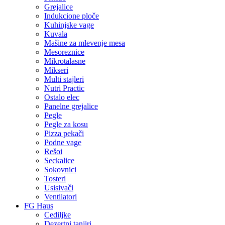
Grejalice
Indukcione ploče
Kuhinjske vage
Kuvala
Mašine za mlevenje mesa
Mesoreznice
Mikrotalasne
Mikseri
Multi stajleri
Nutri Practic
Ostalo elec
Panelne grejalice
Pegle
Pegle za kosu
Pizza pekači
Podne vage
Rešoi
Seckalice
Sokovnici
Tosteri
Usisivači
Ventilatori
FG Haus
Cediljke
Dezertni tanjiri