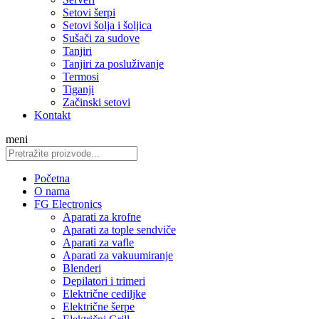
Setovi šerpi
Setovi šolja i šoljica
Sušači za sudove
Tanjiri
Tanjiri za posluživanje
Termosi
Tiganji
Začinski setovi
Kontakt
meni
Početna
O nama
FG Electronics
Aparati za krofne
Aparati za tople sendviče
Aparati za vafle
Aparati za vakuumiranje
Blenderi
Depilatori i trimeri
Električne cediljke
Električne šerpe