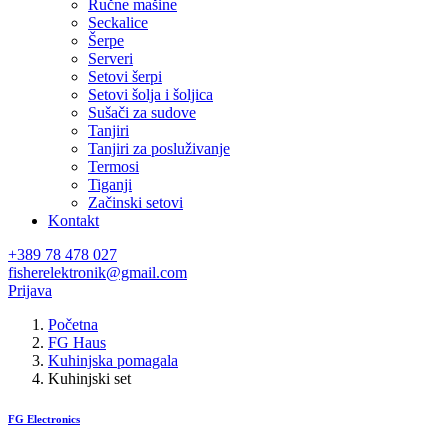
Ručne mašine
Seckalice
Šerpe
Serveri
Setovi šerpi
Setovi šolja i šoljica
Sušači za sudove
Tanjiri
Tanjiri za posluživanje
Termosi
Tiganji
Začinski setovi
Kontakt
+389 78 478 027
fisherelektronik@gmail.com
Prijava
Početna
FG Haus
Kuhinjska pomagala
Kuhinjski set
FG Electronics