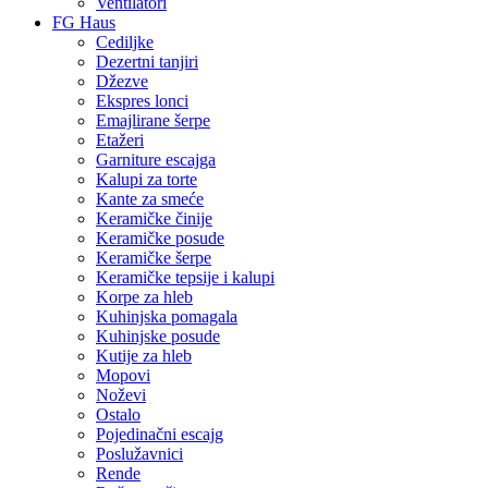
Ventilatori
FG Haus
Cediljke
Dezertni tanjiri
Džezve
Ekspres lonci
Emajlirane šerpe
Etažeri
Garniture escajga
Kalupi za torte
Kante za smeće
Keramičke činije
Keramičke posude
Keramičke šerpe
Keramičke tepsije i kalupi
Korpe za hleb
Kuhinjska pomagala
Kuhinjske posude
Kutije za hleb
Mopovi
Noževi
Ostalo
Pojedinačni escajg
Poslužavnici
Rende