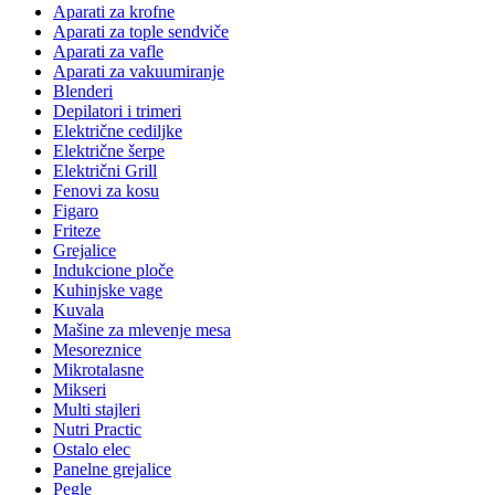
Aparati za krofne
Aparati za tople sendviče
Aparati za vafle
Aparati za vakuumiranje
Blenderi
Depilatori i trimeri
Električne cediljke
Električne šerpe
Električni Grill
Fenovi za kosu
Figaro
Friteze
Grejalice
Indukcione ploče
Kuhinjske vage
Kuvala
Mašine za mlevenje mesa
Mesoreznice
Mikrotalasne
Mikseri
Multi stajleri
Nutri Practic
Ostalo elec
Panelne grejalice
Pegle