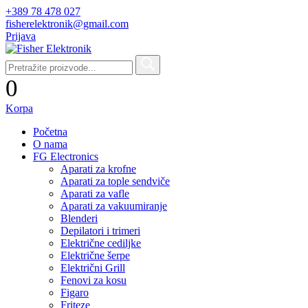
+389 78 478 027
fisherelektronik@gmail.com
Prijava
0
Korpa
Početna
O nama
FG Electronics
Aparati za krofne
Aparati za tople sendviče
Aparati za vafle
Aparati za vakuumiranje
Blenderi
Depilatori i trimeri
Električne cediljke
Električne šerpe
Električni Grill
Fenovi za kosu
Figaro
Friteze