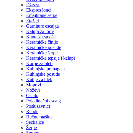
Džezve
Ekspres lonci
Emajlirane šerpe
Etažeri
Garniture escajga
Kalupi za torte
Kante za smeće
Keramičke činije
Keramičke posude
Keramičke šerpe
Keramičke tepsije i kalupi
Korpe za hleb
Kuhinjska pomagala
Kuhinjske posude
Kutije za hleb
Mopovi
Noževi
Ostalo
Pojedinačni escajg
Poslužavnici
Rende
Ručne mašine
Seckalice
Šerpe
Serveri