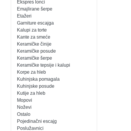
Ekspres lonci
MIKSERI
NOŽEVI
Emajlirane šerpe
Etažeri
MULTI STAJLERI
OSTALO
Garniture escajga
Kalupi za torte
Kante za smeće
NUTRI PRACTIC
POJEDINAČNI ESCAJG
Keramičke činije
Keramičke posude
OSTALO ELEC
POSLUŽAVNICI
Keramičke šerpe
Keramičke tepsije i kalupi
PANELNE GREJALICE
RENDE
Korpe za hleb
Kuhinjska pomagala
PEGLE
RUČNE MAŠINE
Kuhinjske posude
Kutije za hleb
PEGLE ZA KOSU
SECKALICE
Mopovi
Noževi
PIZZA PEKAČI
ŠERPE
Ostalo
Pojedinačni escajg
PODNE VAGE
SERVERI
Poslužavnici