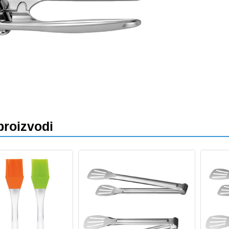
va
proizvodi