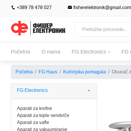
+389 78 478 027
fisherelektronik@gmail.com
Početna
O nama
FG Electronics
FG 
Početna
FG Haus
Kuhinjska pomagala
Otvarač 
POČETNA
O NAMA
FG Electronics
FG ELECTRONICS
Aparati za krofne
Aparati za tople sendviče
APARATI ZA KROFNE
FG HAUS
Aparati za vafle
Aparati za vakuumiranje