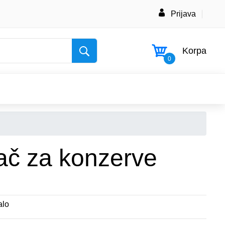
Prijava
Korpa
0
ač za konzerve
alo