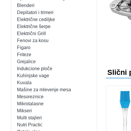
APARATI ZA TOPLE SENDVIČE
CEDILJKE
KONTAKT
Blenderi
Depilatori i trimeri
APARATI ZA VAFLE
DEZERTNI TANJIRI
+389 78 478 027
fisherelektronik@gmail.com
Prija
Električne cediljke
Električne šerpe
APARATI ZA VAKUUMIRANJE
DŽEZVE
Električni Grill
Fenovi za kosu
BLENDERI
EKSPRES LONCI
Figaro
Friteze
DEPILATORI I TRIMERI
EMAJLIRANE ŠERPE
Grejalice
Indukcione ploče
Slični 
ELEKTRIČNE CEDILJKE
ETAŽERI
Kuhinjske vage
Kuvala
Mašine za mlevenje mesa
ELEKTRIČNE ŠERPE
GARNITURE ESCAJGA
Mesoreznice
Mikrotalasne
ELEKTRIČNI GRILL
KALUPI ZA TORTE
Mikseri
Multi stajleri
FENOVI ZA KOSU
KANTE ZA SMEĆE
Nutri Practic