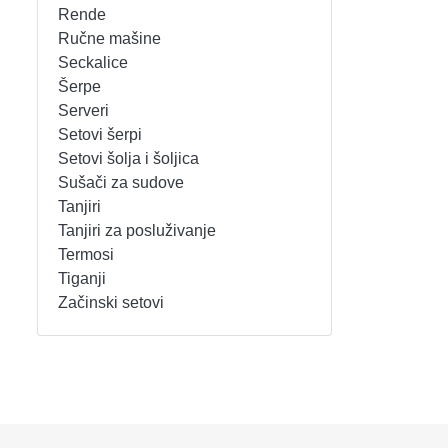
Rende
REŠOI
SETOVI ŠERPI
Ručne mašine
Seckalice
Šerpe
SECKALICE
SETOVI ŠOLJA I ŠOLJICA
Serveri
Setovi šerpi
SOKOVNICI
SUŠAČI ZA SUDOVE
Setovi šolja i šoljica
Sušači za sudove
TOSTERI
TANJIRI
Tanjiri
Tanjiri za posluživanje
USISIVAČI
TANJIRI ZA POSLUŽIVANJE
Termosi
Tiganji
VENTILATORI
TERMOSI
Začinski setovi
TIGANJI
ZAČINSKI SETOVI