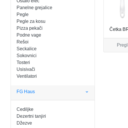
Ostalo elec
FIGARO
KERAMIČKE ČINIJE
Panelne grejalice
Pegle
FRITEZE
KERAMIČKE POSUDE
Pegle za kosu
Pizza pekači
Četka B
GREJALICE
KERAMIČKE ŠERPE
Podne vage
Rešoi
Pregl
INDUKCIONE PLOČE
KERAMIČKE TEPSIJE I KALUPI
Seckalice
Sokovnici
KUHINJSKE VAGE
KORPE ZA HLEB
Tosteri
Usisivači
Ventilatori
KUVALA
KUHINJSKA POMAGALA
MAŠINE ZA MLEVENJE MESA
KUHINJSKE POSUDE
FG Haus
MESOREZNICE
KUTIJE ZA HLEB
Cediljke
Dezertni tanjiri
MIKROTALASNE
MOPOVI
Džezve