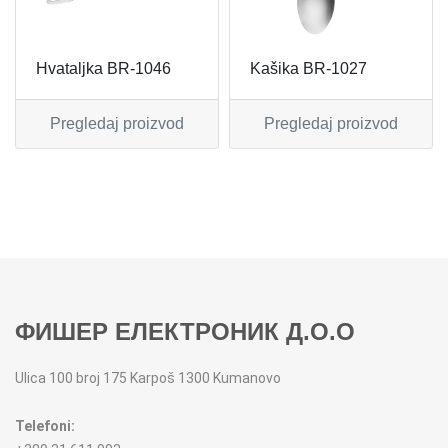
MIKSERI
NOŽEVI
Hvataljka BR-1046
Kašika BR-1027
MULTI STAJLERI
OSTALO
Pregledaj proizvod
Pregledaj proizvod
NUTRI PRACTIC
POJEDINAČNI ESCAJG
OSTALO ELEC
POSLUŽAVNICI
PANELNE GREJALICE
RENDE
PEGLE
RUČNE MAŠINE
ФИШЕР ЕЛЕКТРОНИК Д.О.О
PEGLE ZA KOSU
SECKALICE
Ulica 100 broj 175 Karpoš 1300 Kumanovo
PIZZA PEKAČI
ŠERPE
Telefoni:
PODNE VAGE
SERVERI