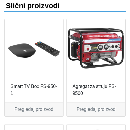
Slični proizvodi
FIGARO
KERAMIČKE ČINIJE
FRITEZE
KERAMIČKE POSUDE
GREJALICE
KERAMIČKE ŠERPE
INDUKCIONE PLOČE
KERAMIČKE TEPSIJE I KALUPI
KUHINJSKE VAGE
KORPE ZA HLEB
KUVALA
KUHINJSKA POMAGALA
Smart TV Box FS-950-
Agregat za struju FS-
1
9500
MAŠINE ZA MLEVENJE MESA
KUHINJSKE POSUDE
MESOREZNICE
KUTIJE ZA HLEB
Pregledaj proizvod
Pregledaj proizvod
MIKROTALASNE
MOPOVI