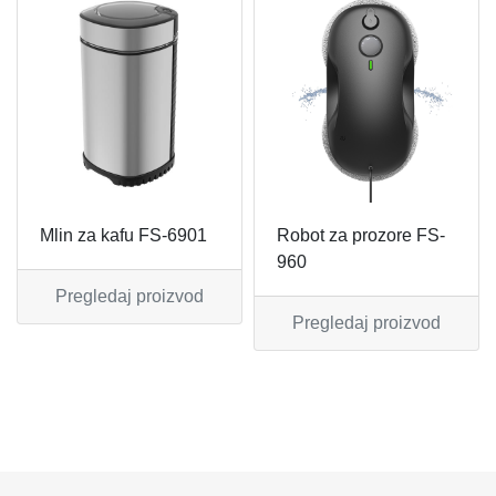
MIKSERI
NOŽEVI
MULTI STAJLERI
OSTALO
NUTRI PRACTIC
POJEDINAČNI ESCAJG
OSTALO ELEC
POSLUŽAVNICI
Mlin za kafu FS-6901
Robot za prozore FS-
PANELNE GREJALICE
RENDE
960
Pregledaj proizvod
PEGLE
RUČNE MAŠINE
Pregledaj proizvod
PEGLE ZA KOSU
SECKALICE
PIZZA PEKAČI
ŠERPE
PODNE VAGE
SERVERI