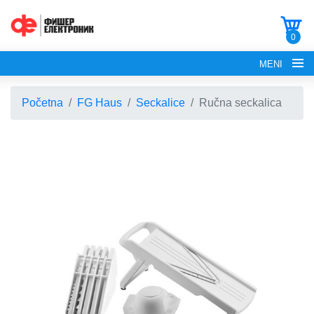
0
MENI
Početna
FG Haus
Seckalice
Ručna seckalica
POČETNA
O NAMA
FG ELECTRONICS
APARATI ZA KROFNE
FG HAUS