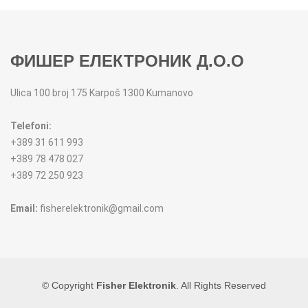
MIKSERI
NOŽEVI
MULTI STAJLERI
OSTALO
ФИШЕР ЕЛЕКТРОНИК Д.О.О
NUTRI PRACTIC
POJEDINAČNI ESCAJG
Ulica 100 broj 175 Karpoš 1300 Kumanovo
OSTALO ELEC
POSLUŽAVNICI
Telefoni:
+389 31 611 993
PANELNE GREJALICE
RENDE
+389 78 478 027
+389 72 250 923
PEGLE
RUČNE MAŠINE
Email:
fisherelektronik@gmail.com
PEGLE ZA KOSU
SECKALICE
PIZZA PEKAČI
ŠERPE
© Copyright
Fisher Elektronik
. All Rights Reserved
PODNE VAGE
SERVERI