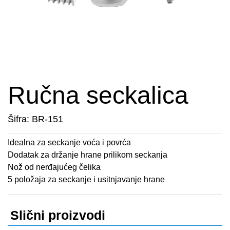
APARATI ZA TOPLE SENDVIČE
CEDILJKE
KONTAKT
APARATI ZA VAFLE
DEZERTNI TANJIRI
+389 78 478 027
fisherelektronik@gmail.com
APARATI ZA VAKUUMIRANJE
DŽEZVE
Prijava
BLENDERI
EKSPRES LONCI
Ručna seckalica
DEPILATORI I TRIMERI
EMAJLIRANE ŠERPE
Šifra: BR-151
ELEKTRIČNE CEDILJKE
ETAŽERI
Idealna za seckanje voća i povrća
Dodatak za držanje hrane prilikom seckanja
ELEKTRIČNE ŠERPE
GARNITURE ESCAJGA
Nož od nerđajućeg čelika
5 položaja za seckanje i usitnjavanje hrane
ELEKTRIČNI GRILL
KALUPI ZA TORTE
FENOVI ZA KOSU
KANTE ZA SMEĆE
Slični proizvodi