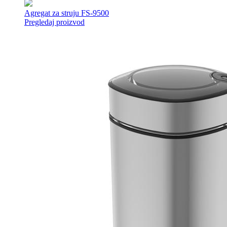
Agregat za struju FS-9500
Pregledaj proizvod