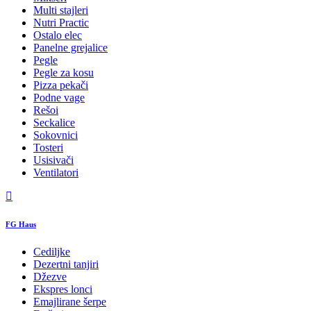
Multi stajleri
Nutri Practic
Ostalo elec
Panelne grejalice
Pegle
Pegle za kosu
Pizza pekači
Podne vage
Rešoi
Seckalice
Sokovnici
Tosteri
Usisivači
Ventilatori
FG Haus
Cediljke
Dezertni tanjiri
Džezve
Ekspres lonci
Emajlirane šerpe