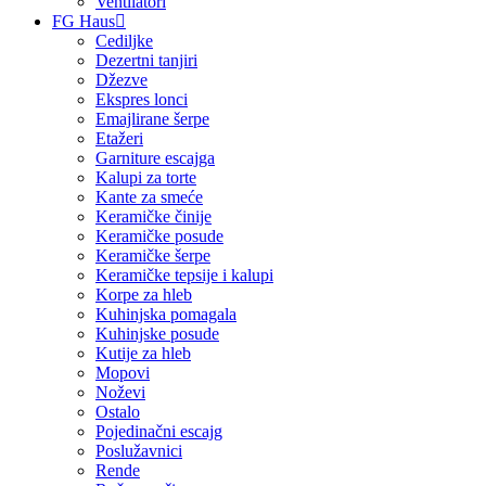
Ventilatori
FG Haus
Cediljke
Dezertni tanjiri
Džezve
Ekspres lonci
Emajlirane šerpe
Etažeri
Garniture escajga
Kalupi za torte
Kante za smeće
Keramičke činije
Keramičke posude
Keramičke šerpe
Keramičke tepsije i kalupi
Korpe za hleb
Kuhinjska pomagala
Kuhinjske posude
Kutije za hleb
Mopovi
Noževi
Ostalo
Pojedinačni escajg
Poslužavnici
Rende