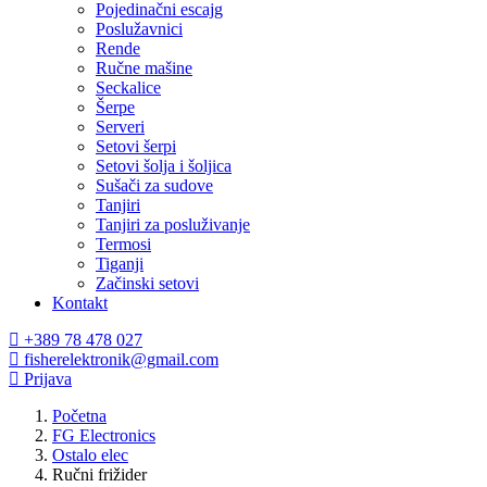
Pojedinačni escajg
Poslužavnici
Rende
Ručne mašine
Seckalice
Šerpe
Serveri
Setovi šerpi
Setovi šolja i šoljica
Sušači za sudove
Tanjiri
Tanjiri za posluživanje
Termosi
Tiganji
Začinski setovi
Kontakt
+389 78 478 027
fisherelektronik@gmail.com
Prijava
Početna
FG Electronics
Ostalo elec
Ručni frižider