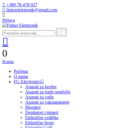
+389 78 478 027
fisherelektronik@gmail.com
Prijava
0
Korpa
Početna
O nama
FG Electronics
Aparati za krofne
Aparati za tople sendviče
Aparati za vafle
Aparati za vakuumiranje
Blenderi
Depilatori i trimeri
Električne cediljke
Električne šerpe
Električni Grill