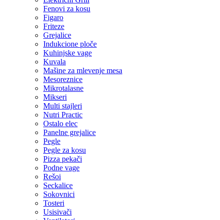
Fenovi za kosu
Figaro
Friteze
Grejalice
Indukcione ploče
Kuhinjske vage
Kuvala
Mašine za mlevenje mesa
Mesoreznice
Mikrotalasne
Mikseri
Multi stajleri
Nutri Practic
Ostalo elec
Panelne grejalice
Pegle
Pegle za kosu
Pizza pekači
Podne vage
Rešoi
Seckalice
Sokovnici
Tosteri
Usisivači