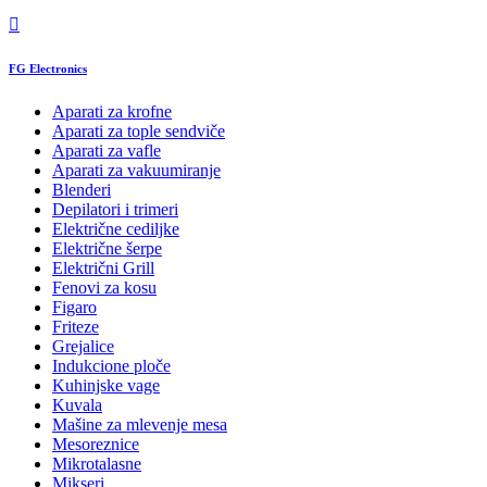
FG Electronics
Aparati za krofne
Aparati za tople sendviče
Aparati za vafle
Aparati za vakuumiranje
Blenderi
Depilatori i trimeri
Električne cediljke
Električne šerpe
Električni Grill
Fenovi za kosu
Figaro
Friteze
Grejalice
Indukcione ploče
Kuhinjske vage
Kuvala
Mašine za mlevenje mesa
Mesoreznice
Mikrotalasne
Mikseri