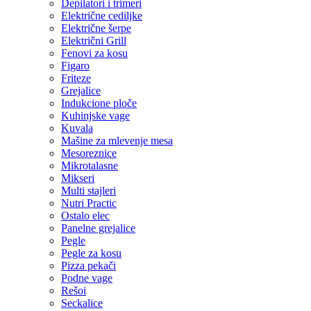
Depilatori i trimeri
Električne cediljke
Električne šerpe
Električni Grill
Fenovi za kosu
Figaro
Friteze
Grejalice
Indukcione ploče
Kuhinjske vage
Kuvala
Mašine za mlevenje mesa
Mesoreznice
Mikrotalasne
Mikseri
Multi stajleri
Nutri Practic
Ostalo elec
Panelne grejalice
Pegle
Pegle za kosu
Pizza pekači
Podne vage
Rešoi
Seckalice