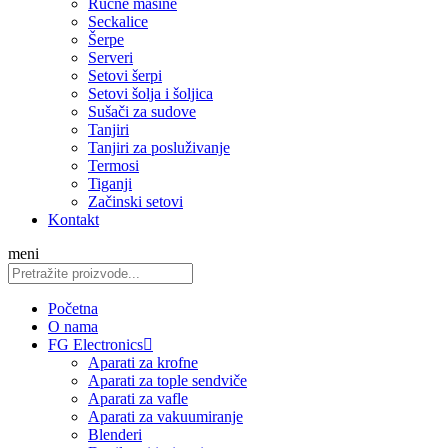
Ručne mašine
Seckalice
Šerpe
Serveri
Setovi šerpi
Setovi šolja i šoljica
Sušači za sudove
Tanjiri
Tanjiri za posluživanje
Termosi
Tiganji
Začinski setovi
Kontakt
meni
Početna
O nama
FG Electronics
Aparati za krofne
Aparati za tople sendviče
Aparati za vafle
Aparati za vakuumiranje
Blenderi