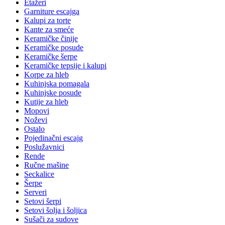
Etažeri
Garniture escajga
Kalupi za torte
Kante za smeće
Keramičke činije
Keramičke posude
Keramičke šerpe
Keramičke tepsije i kalupi
Korpe za hleb
Kuhinjska pomagala
Kuhinjske posude
Kutije za hleb
Mopovi
Noževi
Ostalo
Pojedinačni escajg
Poslužavnici
Rende
Ručne mašine
Seckalice
Šerpe
Serveri
Setovi šerpi
Setovi šolja i šoljica
Sušači za sudove