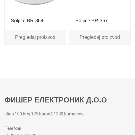
MIKSERI
NOŽEVI
Šoljice BR-364
Šoljice BR-367
MULTI STAJLERI
OSTALO
Pregledaj proizvod
Pregledaj proizvod
NUTRI PRACTIC
POJEDINAČNI ESCAJG
OSTALO ELEC
POSLUŽAVNICI
PANELNE GREJALICE
RENDE
PEGLE
RUČNE MAŠINE
ФИШЕР ЕЛЕКТРОНИК Д.О.О
PEGLE ZA KOSU
SECKALICE
Ulica 100 broj 175 Karpoš 1300 Kumanovo
PIZZA PEKAČI
ŠERPE
Telefoni:
PODNE VAGE
SERVERI