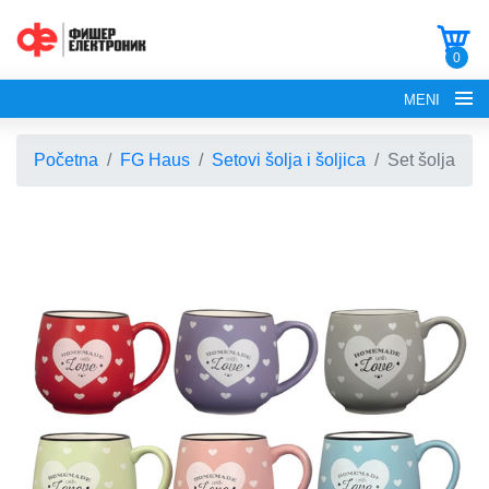
0
MENI
Početna
FG Haus
Setovi šolja i šoljica
Set šolja
POČETNA
O NAMA
FG ELECTRONICS
APARATI ZA KROFNE
FG HAUS