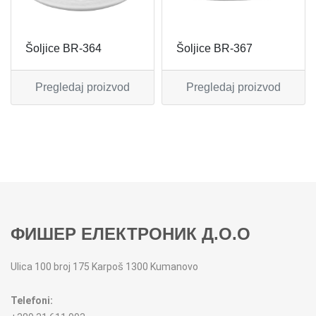
MIKSERI
NOŽEVI
Šoljice BR-364
Šoljice BR-367
MULTI STAJLERI
OSTALO
Pregledaj proizvod
Pregledaj proizvod
NUTRI PRACTIC
POJEDINAČNI ESCAJG
OSTALO ELEC
POSLUŽAVNICI
PANELNE GREJALICE
RENDE
PEGLE
RUČNE MAŠINE
ФИШЕР ЕЛЕКТРОНИК Д.О.О
PEGLE ZA KOSU
SECKALICE
Ulica 100 broj 175 Karpoš 1300 Kumanovo
PIZZA PEKAČI
ŠERPE
Telefoni:
PODNE VAGE
SERVERI