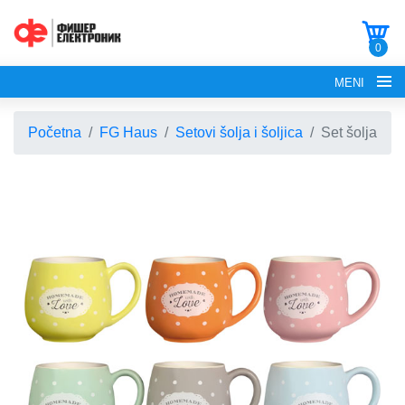
0
MENI
Početna
FG Haus
Setovi šolja i šoljica
Set šolja
POČETNA
O NAMA
FG ELECTRONICS
APARATI ZA KROFNE
FG HAUS