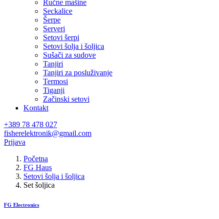
Ručne mašine
Seckalice
Šerpe
Serveri
Setovi šerpi
Setovi šolja i šoljica
Sušači za sudove
Tanjiri
Tanjiri za posluživanje
Termosi
Tiganji
Začinski setovi
Kontakt
+389 78 478 027
fisherelektronik@gmail.com
Prijava
Početna
FG Haus
Setovi šolja i šoljica
Set šoljica
FG Electronics