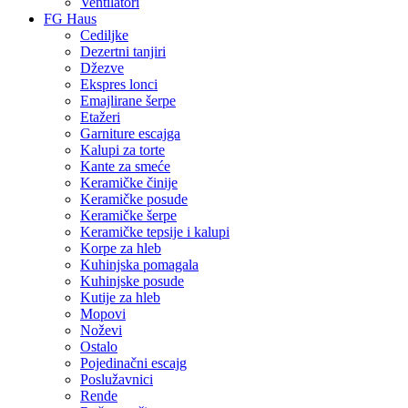
Ventilatori
FG Haus
Cediljke
Dezertni tanjiri
Džezve
Ekspres lonci
Emajlirane šerpe
Etažeri
Garniture escajga
Kalupi za torte
Kante za smeće
Keramičke činije
Keramičke posude
Keramičke šerpe
Keramičke tepsije i kalupi
Korpe za hleb
Kuhinjska pomagala
Kuhinjske posude
Kutije za hleb
Mopovi
Noževi
Ostalo
Pojedinačni escajg
Poslužavnici
Rende