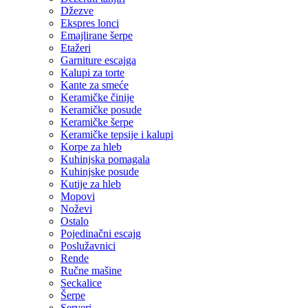
Džezve
Ekspres lonci
Emajlirane šerpe
Etažeri
Garniture escajga
Kalupi za torte
Kante za smeće
Keramičke činije
Keramičke posude
Keramičke šerpe
Keramičke tepsije i kalupi
Korpe za hleb
Kuhinjska pomagala
Kuhinjske posude
Kutije za hleb
Mopovi
Noževi
Ostalo
Pojedinačni escajg
Poslužavnici
Rende
Ručne mašine
Seckalice
Šerpe
Serveri