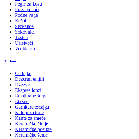
Pegle za kosu
Pizza pekači
Podne vage
Rešoi
Seckalice
Sokovnici
Tosteri
Usisivači
Ventilatori
FG Haus
Cediljke
Dezertni tanjiri
Džezve
Ekspres lonci
Emajlirane šerpe
Etažeri
Garniture escajga
Kalupi za torte
Kante za smeće
Keramičke činije
Keramičke posude
Keramičke šerpe