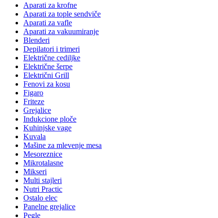
Aparati za krofne
Aparati za tople sendviče
Aparati za vafle
Aparati za vakuumiranje
Blenderi
Depilatori i trimeri
Električne cediljke
Električne šerpe
Električni Grill
Fenovi za kosu
Figaro
Friteze
Grejalice
Indukcione ploče
Kuhinjske vage
Kuvala
Mašine za mlevenje mesa
Mesoreznice
Mikrotalasne
Mikseri
Multi stajleri
Nutri Practic
Ostalo elec
Panelne grejalice
Pegle