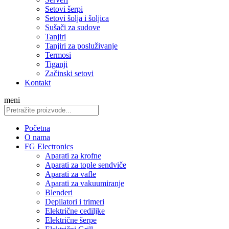
Setovi šerpi
Setovi šolja i šoljica
Sušači za sudove
Tanjiri
Tanjiri za posluživanje
Termosi
Tiganji
Začinski setovi
Kontakt
meni
Početna
O nama
FG Electronics
Aparati za krofne
Aparati za tople sendviče
Aparati za vafle
Aparati za vakuumiranje
Blenderi
Depilatori i trimeri
Električne cediljke
Električne šerpe