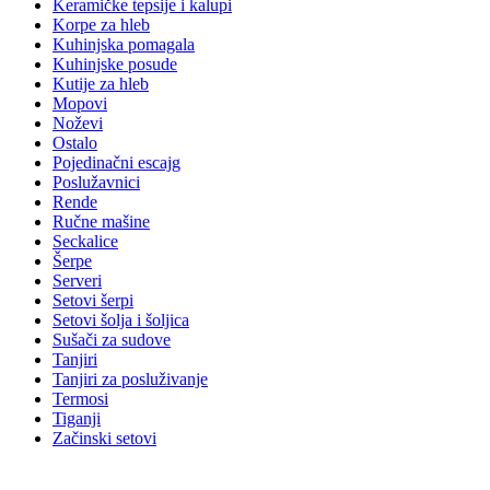
Keramičke tepsije i kalupi
Korpe za hleb
Kuhinjska pomagala
Kuhinjske posude
Kutije za hleb
Mopovi
Noževi
Ostalo
Pojedinačni escajg
Poslužavnici
Rende
Ručne mašine
Seckalice
Šerpe
Serveri
Setovi šerpi
Setovi šolja i šoljica
Sušači za sudove
Tanjiri
Tanjiri za posluživanje
Termosi
Tiganji
Začinski setovi