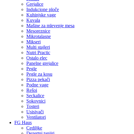
Grejalice
Indukcione ploče
Kuhinjske vage
Kuvala
Mašine za mlevenje mesa
Mesoreznice
Mikrotalasne
Mikseri
Multi stajleri
Nutri Practic
Ostalo elec
Panelne grejalice
Pegle
Pegle za kosu
Pizza pekači
Podne vage
Rešoi
Seckalice
Sokovnici
Tosteri
Usisivači
Ventilatori
FG Haus
Cediljke
Dezertni tanjiri