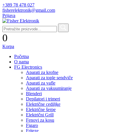
+389 78 478 027
fisherelektronik@gmail.com
Prijava
0
Korpa
Početna
O nama
FG Electronics
Aparati za krofne
Aparati za tople sendviče
Aparati za vafle
Aparati za vakuumiranje
Blenderi
Depilatori i trimeri
Električne cediljke
Električne šerpe
Električni Grill
Fenovi za kosu
Figaro
Friteze