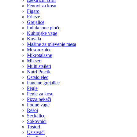
Električni Grill
Fenovi za kosu
Figaro
Friteze
Grejalice
Indukcione ploče
Kuhinjske vage
Kuvala
Mašine za mlevenje mesa
Mesoreznice
Mikrotalasne
Mikseri
Multi stajleri
Nutri Practic
Ostalo elec
Panelne grejalice
Pegle
Pegle za kosu
Pizza pekači
Podne vage
Rešoi
Seckalice
Sokovnici
Tosteri
Usisivači