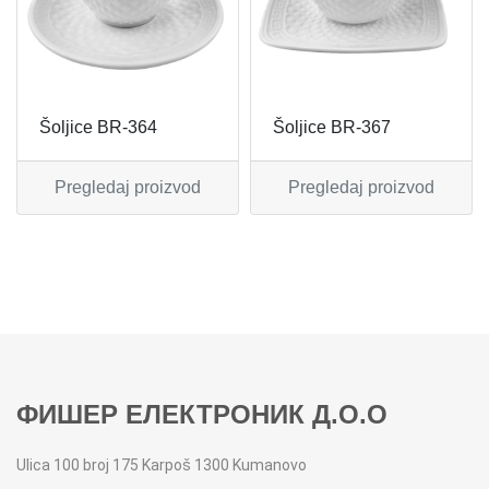
MIKSERI
NOŽEVI
MULTI STAJLERI
OSTALO
Šoljice BR-364
Šoljice BR-367
NUTRI PRACTIC
POJEDINAČNI ESCAJG
Pregledaj proizvod
Pregledaj proizvod
OSTALO ELEC
POSLUŽAVNICI
PANELNE GREJALICE
RENDE
PEGLE
RUČNE MAŠINE
PEGLE ZA KOSU
SECKALICE
ФИШЕР ЕЛЕКТРОНИК Д.О.О
PIZZA PEKAČI
ŠERPE
Ulica 100 broj 175 Karpoš 1300 Kumanovo
PODNE VAGE
SERVERI