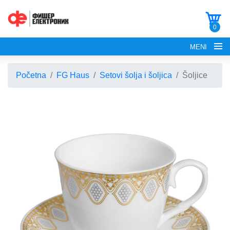
0
MENI
Početna
FG Haus
Setovi šolja i šoljica
Šoljice
POČETNA
O NAMA
FG ELECTRONICS
APARATI ZA KROFNE
FG HAUS