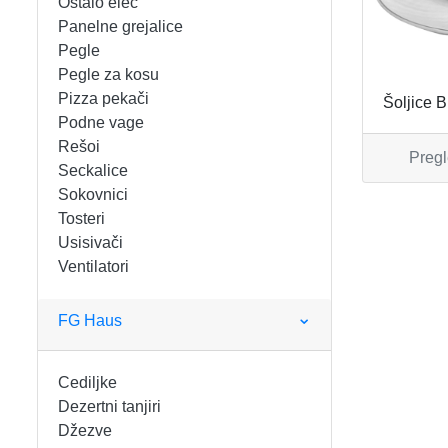
Ostalo elec
FIGARO
KERAMIČKE ČINIJE
Panelne grejalice
Pegle
FRITEZE
KERAMIČKE POSUDE
Pegle za kosu
Pizza pekači
Šoljice 
GREJALICE
KERAMIČKE ŠERPE
Podne vage
Rešoi
Pregl
INDUKCIONE PLOČE
KERAMIČKE TEPSIJE I KALUPI
Seckalice
Sokovnici
KUHINJSKE VAGE
KORPE ZA HLEB
Tosteri
Usisivači
Ventilatori
KUVALA
KUHINJSKA POMAGALA
MAŠINE ZA MLEVENJE MESA
KUHINJSKE POSUDE
FG Haus
MESOREZNICE
KUTIJE ZA HLEB
Cediljke
Dezertni tanjiri
MIKROTALASNE
MOPOVI
Džezve