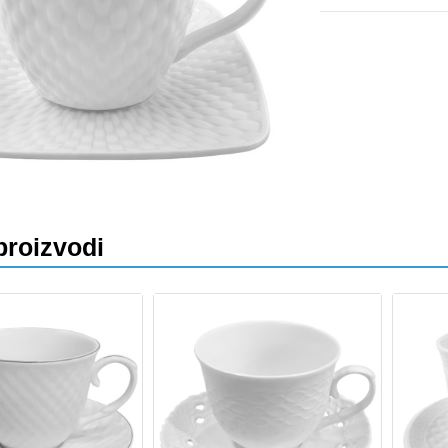
va
proizvodi