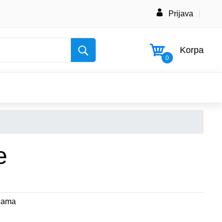
Prijava
Korpa
0
e
cnama