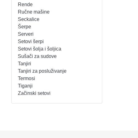
Rende
REŠOI
SETOVI ŠERPI
Ručne mašine
Seckalice
Šerpe
SECKALICE
SETOVI ŠOLJA I ŠOLJICA
Serveri
Setovi šerpi
SOKOVNICI
SUŠAČI ZA SUDOVE
Setovi šolja i šoljica
Sušači za sudove
TOSTERI
TANJIRI
Tanjiri
Tanjiri za posluživanje
USISIVAČI
TANJIRI ZA POSLUŽIVANJE
Termosi
Tiganji
VENTILATORI
TERMOSI
Začinski setovi
TIGANJI
ZAČINSKI SETOVI