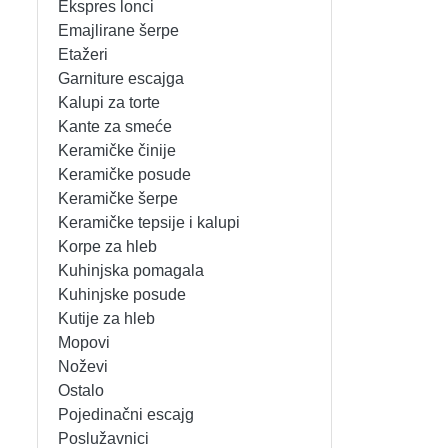
Ekspres lonci
MIKSERI
NOŽEVI
Emajlirane šerpe
Etažeri
MULTI STAJLERI
OSTALO
Garniture escajga
Kalupi za torte
Kante za smeće
NUTRI PRACTIC
POJEDINAČNI ESCAJG
Keramičke činije
Keramičke posude
OSTALO ELEC
POSLUŽAVNICI
Keramičke šerpe
Keramičke tepsije i kalupi
PANELNE GREJALICE
RENDE
Korpe za hleb
Kuhinjska pomagala
PEGLE
RUČNE MAŠINE
Kuhinjske posude
Kutije za hleb
PEGLE ZA KOSU
SECKALICE
Mopovi
Noževi
PIZZA PEKAČI
ŠERPE
Ostalo
Pojedinačni escajg
PODNE VAGE
SERVERI
Poslužavnici