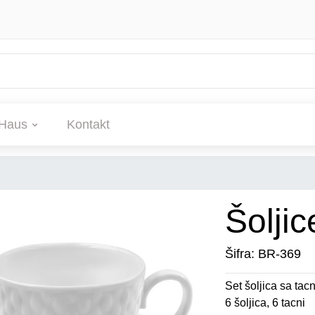
Haus
Kontakt
Šoljic
Šifra: BR-369
Set šoljica sa ta
6 šoljica, 6 tacni