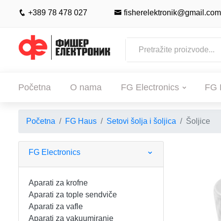
+389 78 478 027
fisherelektronik@gmail.com
Početna
O nama
FG Electronics
FG 
Početna
FG Haus
Setovi šolja i šoljica
Šoljice
POČETNA
O NAMA
FG Electronics
FG ELECTRONICS
Aparati za krofne
Aparati za tople sendviče
APARATI ZA KROFNE
FG HAUS
Aparati za vafle
Aparati za vakuumiranje