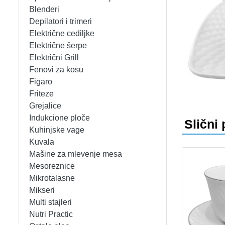
APARATI ZA TOPLE SENDVIČE
CEDILJKE
KONTAKT
Blenderi
Depilatori i trimeri
APARATI ZA VAFLE
DEZERTNI TANJIRI
+389 78 478 027
fisherelektronik@gmail.com
Prija
Električne cediljke
Električne šerpe
APARATI ZA VAKUUMIRANJE
DŽEZVE
Električni Grill
Fenovi za kosu
BLENDERI
EKSPRES LONCI
Figaro
Friteze
DEPILATORI I TRIMERI
EMAJLIRANE ŠERPE
Grejalice
Indukcione ploče
Slični 
ELEKTRIČNE CEDILJKE
ETAŽERI
Kuhinjske vage
Kuvala
Mašine za mlevenje mesa
ELEKTRIČNE ŠERPE
GARNITURE ESCAJGA
Mesoreznice
Mikrotalasne
ELEKTRIČNI GRILL
KALUPI ZA TORTE
Mikseri
Multi stajleri
FENOVI ZA KOSU
KANTE ZA SMEĆE
Nutri Practic