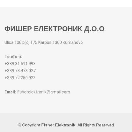
MIKSERI
NOŽEVI
MULTI STAJLERI
OSTALO
ФИШЕР ЕЛЕКТРОНИК Д.О.О
NUTRI PRACTIC
POJEDINAČNI ESCAJG
Ulica 100 broj 175 Karpoš 1300 Kumanovo
OSTALO ELEC
POSLUŽAVNICI
Telefoni:
+389 31 611 993
PANELNE GREJALICE
RENDE
+389 78 478 027
+389 72 250 923
PEGLE
RUČNE MAŠINE
Email:
fisherelektronik@gmail.com
PEGLE ZA KOSU
SECKALICE
PIZZA PEKAČI
ŠERPE
© Copyright
Fisher Elektronik
. All Rights Reserved
PODNE VAGE
SERVERI