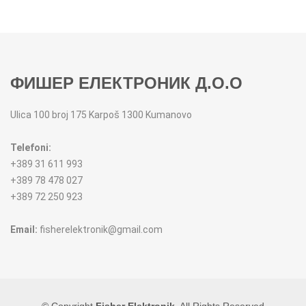
MIKSERI
NOŽEVI
MULTI STAJLERI
OSTALO
ФИШЕР ЕЛЕКТРОНИК Д.О.О
NUTRI PRACTIC
POJEDINAČNI ESCAJG
Ulica 100 broj 175 Karpoš 1300 Kumanovo
OSTALO ELEC
POSLUŽAVNICI
Telefoni:
PANELNE GREJALICE
RENDE
+389 31 611 993
+389 78 478 027
PEGLE
RUČNE MAŠINE
+389 72 250 923
PEGLE ZA KOSU
SECKALICE
Email:
fisherelektronik@gmail.com
PIZZA PEKAČI
ŠERPE
PODNE VAGE
SERVERI
© Copyright
Fisher Elektronik
. All Rights Reserved