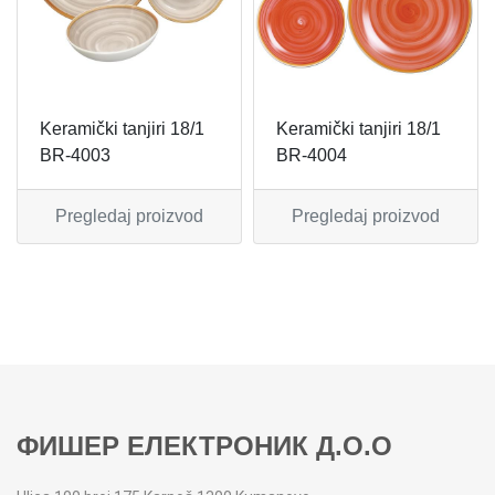
MIKSERI
NOŽEVI
MULTI STAJLERI
OSTALO
Keramički tanjiri 18/1
Keramički tanjiri 18/1
NUTRI PRACTIC
POJEDINAČNI ESCAJG
BR-4003
BR-4004
OSTALO ELEC
POSLUŽAVNICI
Pregledaj proizvod
Pregledaj proizvod
PANELNE GREJALICE
RENDE
PEGLE
RUČNE MAŠINE
PEGLE ZA KOSU
SECKALICE
PIZZA PEKAČI
ŠERPE
ФИШЕР ЕЛЕКТРОНИК Д.О.О
PODNE VAGE
SERVERI