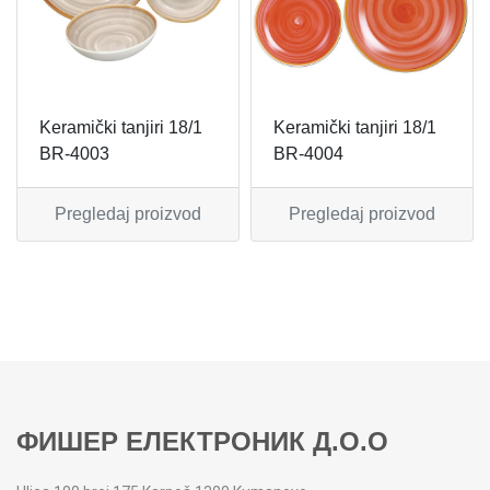
MIKSERI
NOŽEVI
MULTI STAJLERI
OSTALO
Keramički tanjiri 18/1
Keramički tanjiri 18/1
NUTRI PRACTIC
POJEDINAČNI ESCAJG
BR-4003
BR-4004
OSTALO ELEC
POSLUŽAVNICI
Pregledaj proizvod
Pregledaj proizvod
PANELNE GREJALICE
RENDE
PEGLE
RUČNE MAŠINE
PEGLE ZA KOSU
SECKALICE
PIZZA PEKAČI
ŠERPE
ФИШЕР ЕЛЕКТРОНИК Д.О.О
PODNE VAGE
SERVERI