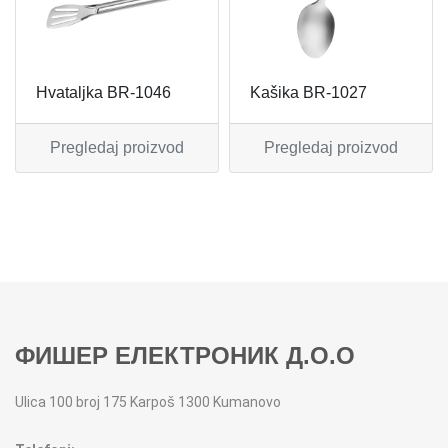
MIKSERI
NOŽEVI
MULTI STAJLERI
OSTALO
Hvataljka BR-1046
Kašika BR-1027
NUTRI PRACTIC
POJEDINAČNI ESCAJG
Pregledaj proizvod
Pregledaj proizvod
OSTALO ELEC
POSLUŽAVNICI
PANELNE GREJALICE
RENDE
PEGLE
RUČNE MAŠINE
PEGLE ZA KOSU
SECKALICE
ФИШЕР ЕЛЕКТРОНИК Д.О.О
PIZZA PEKAČI
ŠERPE
Ulica 100 broj 175 Karpoš 1300 Kumanovo
PODNE VAGE
SERVERI