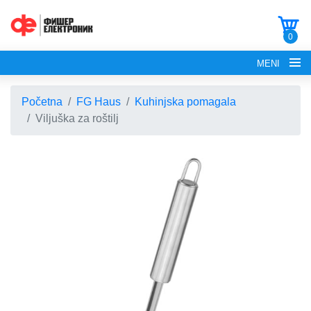
0
MENI
Početna
FG Haus
Kuhinjska pomagala
Viljuška za roštilj
POČETNA
O NAMA
FG ELECTRONICS
APARATI ZA KROFNE
FG HAUS