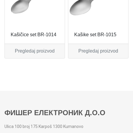
MIKSERI
NOŽEVI
MULTI STAJLERI
OSTALO
Kašičice set BR-1014
Kašike set BR-1015
NUTRI PRACTIC
POJEDINAČNI ESCAJG
Pregledaj proizvod
Pregledaj proizvod
OSTALO ELEC
POSLUŽAVNICI
PANELNE GREJALICE
RENDE
PEGLE
RUČNE MAŠINE
PEGLE ZA KOSU
SECKALICE
ФИШЕР ЕЛЕКТРОНИК Д.О.О
PIZZA PEKAČI
ŠERPE
Ulica 100 broj 175 Karpoš 1300 Kumanovo
PODNE VAGE
SERVERI