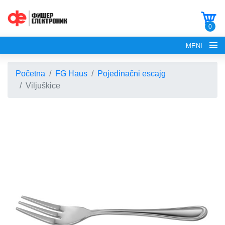
0
MENI
Početna
FG Haus
Pojedinačni escajg
Viljuškice
POČETNA
O NAMA
FG ELECTRONICS
APARATI ZA KROFNE
FG HAUS