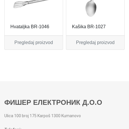
MIKSERI
NOŽEVI
MULTI STAJLERI
OSTALO
Hvataljka BR-1046
Kašika BR-1027
NUTRI PRACTIC
POJEDINAČNI ESCAJG
Pregledaj proizvod
Pregledaj proizvod
OSTALO ELEC
POSLUŽAVNICI
PANELNE GREJALICE
RENDE
PEGLE
RUČNE MAŠINE
PEGLE ZA KOSU
SECKALICE
ФИШЕР ЕЛЕКТРОНИК Д.О.О
PIZZA PEKAČI
ŠERPE
Ulica 100 broj 175 Karpoš 1300 Kumanovo
PODNE VAGE
SERVERI