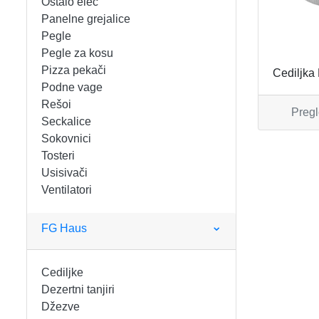
Ostalo elec
FIGARO
KERAMIČKE ČINIJE
Panelne grejalice
Pegle
FRITEZE
KERAMIČKE POSUDE
Pegle za kosu
Pizza pekači
Cediljka
GREJALICE
KERAMIČKE ŠERPE
Podne vage
Rešoi
Pregl
INDUKCIONE PLOČE
KERAMIČKE TEPSIJE I KALUPI
Seckalice
Sokovnici
KUHINJSKE VAGE
KORPE ZA HLEB
Tosteri
Usisivači
Ventilatori
KUVALA
KUHINJSKA POMAGALA
MAŠINE ZA MLEVENJE MESA
KUHINJSKE POSUDE
FG Haus
MESOREZNICE
KUTIJE ZA HLEB
Cediljke
Dezertni tanjiri
MIKROTALASNE
MOPOVI
Džezve