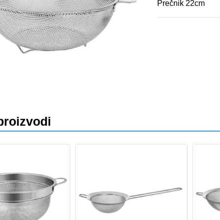
Prečnik 22cm
va
proizvodi