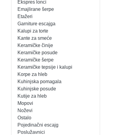
Ekspres lonci
MIKSERI
NOŽEVI
Emajlirane šerpe
Etažeri
MULTI STAJLERI
OSTALO
Garniture escajga
Kalupi za torte
Kante za smeće
NUTRI PRACTIC
POJEDINAČNI ESCAJG
Keramičke činije
Keramičke posude
OSTALO ELEC
POSLUŽAVNICI
Keramičke šerpe
Keramičke tepsije i kalupi
PANELNE GREJALICE
RENDE
Korpe za hleb
Kuhinjska pomagala
PEGLE
RUČNE MAŠINE
Kuhinjske posude
Kutije za hleb
PEGLE ZA KOSU
SECKALICE
Mopovi
Noževi
PIZZA PEKAČI
ŠERPE
Ostalo
Pojedinačni escajg
PODNE VAGE
SERVERI
Poslužavnici