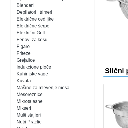
APARATI ZA TOPLE SENDVIČE
CEDILJKE
KONTAKT
Blenderi
Depilatori i trimeri
APARATI ZA VAFLE
DEZERTNI TANJIRI
+389 78 478 027
fisherelektronik@gmail.com
Prija
Električne cediljke
Električne šerpe
APARATI ZA VAKUUMIRANJE
DŽEZVE
Električni Grill
Fenovi za kosu
BLENDERI
EKSPRES LONCI
Figaro
Friteze
DEPILATORI I TRIMERI
EMAJLIRANE ŠERPE
Grejalice
Indukcione ploče
Slični 
ELEKTRIČNE CEDILJKE
ETAŽERI
Kuhinjske vage
Kuvala
Mašine za mlevenje mesa
ELEKTRIČNE ŠERPE
GARNITURE ESCAJGA
Mesoreznice
Mikrotalasne
ELEKTRIČNI GRILL
KALUPI ZA TORTE
Mikseri
Multi stajleri
FENOVI ZA KOSU
KANTE ZA SMEĆE
Nutri Practic