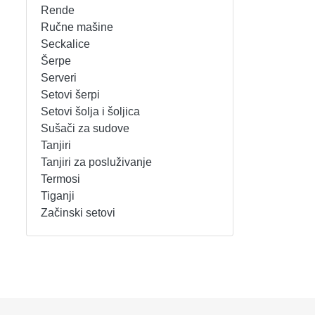
Rende
REŠOI
SETOVI ŠERPI
Ručne mašine
Seckalice
Šerpe
SECKALICE
SETOVI ŠOLJA I ŠOLJICA
Serveri
Setovi šerpi
SOKOVNICI
SUŠAČI ZA SUDOVE
Setovi šolja i šoljica
Sušači za sudove
TOSTERI
TANJIRI
Tanjiri
Tanjiri za posluživanje
USISIVAČI
TANJIRI ZA POSLUŽIVANJE
Termosi
Tiganji
VENTILATORI
TERMOSI
Začinski setovi
TIGANJI
ZAČINSKI SETOVI