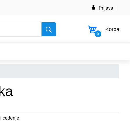
Prijava
Korpa
0
jka
i ceđenje