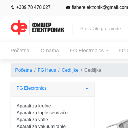
+389 78 478 027
fisherelektronik@gmail.com
Početna
O nama
FG Electronics
FG 
Početna
FG Haus
Cediljke
Cediljka
POČETNA
O NAMA
FG Electronics
FG ELECTRONICS
Aparati za krofne
Aparati za tople sendviče
APARATI ZA KROFNE
FG HAUS
Aparati za vafle
Aparati za vakuumiranje