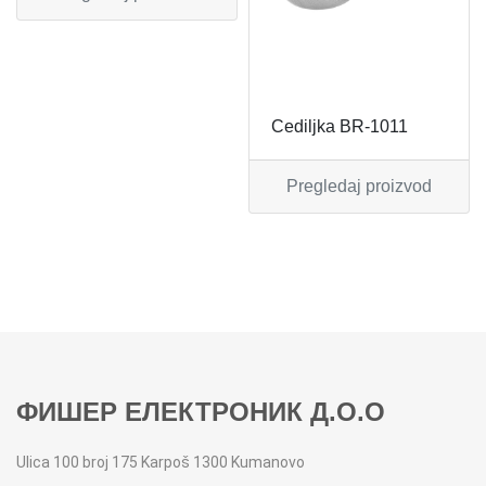
MIKSERI
NOŽEVI
MULTI STAJLERI
OSTALO
Cediljka BR-1011
NUTRI PRACTIC
POJEDINAČNI ESCAJG
Pregledaj proizvod
OSTALO ELEC
POSLUŽAVNICI
PANELNE GREJALICE
RENDE
PEGLE
RUČNE MAŠINE
PEGLE ZA KOSU
SECKALICE
ФИШЕР ЕЛЕКТРОНИК Д.О.О
PIZZA PEKAČI
ŠERPE
Ulica 100 broj 175 Karpoš 1300 Kumanovo
PODNE VAGE
SERVERI