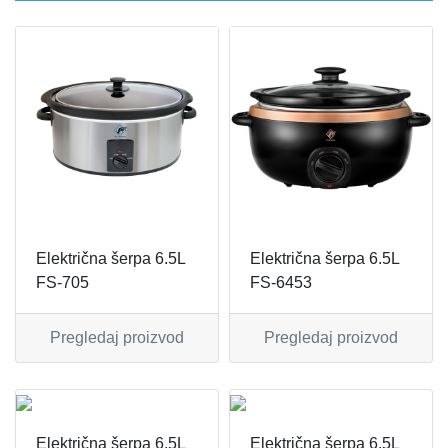
FIGARO
KERAMIČKE ČINIJE
FRITEZE
KERAMIČKE POSUDE
GREJALICE
KERAMIČKE ŠERPE
INDUKCIONE PLOČE
KERAMIČKE TEPSIJE I KALUPI
KUHINJSKE VAGE
KORPE ZA HLEB
Električna šerpa 6.5L
Električna šerpa 6.5L
KUVALA
KUHINJSKA POMAGALA
FS-705
FS-6453
MAŠINE ZA MLEVENJE MESA
KUHINJSKE POSUDE
Pregledaj proizvod
Pregledaj proizvod
MESOREZNICE
KUTIJE ZA HLEB
MIKROTALASNE
MOPOVI
Električna šerpa 6.5L
Električna šerpa 6.5L