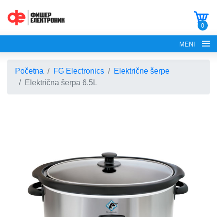
0
MENI
Početna
FG Electronics
Električne šerpe
Električna šerpa 6.5L
POČETNA
O NAMA
FG ELECTRONICS
APARATI ZA KROFNE
FG HAUS