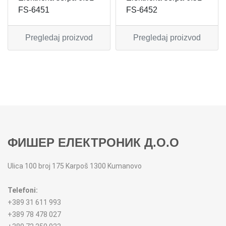
FS-6451
FS-6452
MIKSERI
NOŽEVI
Pregledaj proizvod
Pregledaj proizvod
MULTI STAJLERI
OSTALO
NUTRI PRACTIC
POJEDINAČNI ESCAJG
OSTALO ELEC
POSLUŽAVNICI
PANELNE GREJALICE
RENDE
ФИШЕР ЕЛЕКТРОНИК Д.О.О
PEGLE
RUČNE MAŠINE
Ulica 100 broj 175 Karpoš 1300 Kumanovo
PEGLE ZA KOSU
SECKALICE
Telefoni:
PIZZA PEKAČI
ŠERPE
+389 31 611 993
+389 78 478 027
PODNE VAGE
SERVERI