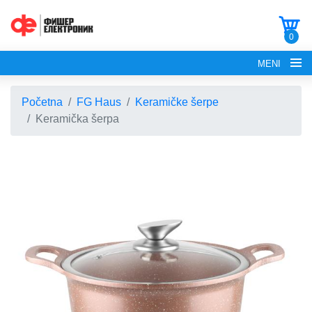
0
MENI
Početna
FG Haus
Keramičke šerpe
Keramička šerpa
POČETNA
O NAMA
FG ELECTRONICS
APARATI ZA KROFNE
FG HAUS