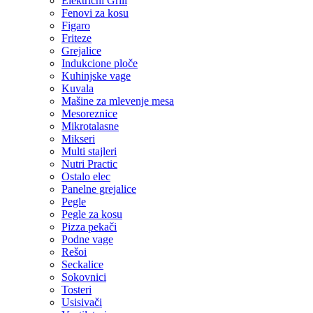
Električni Grill
Fenovi za kosu
Figaro
Friteze
Grejalice
Indukcione ploče
Kuhinjske vage
Kuvala
Mašine za mlevenje mesa
Mesoreznice
Mikrotalasne
Mikseri
Multi stajleri
Nutri Practic
Ostalo elec
Panelne grejalice
Pegle
Pegle za kosu
Pizza pekači
Podne vage
Rešoi
Seckalice
Sokovnici
Tosteri
Usisivači