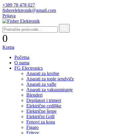
+389 78 478 027
fisherelektronik@gmail.com
Prijava
0
Korpa
Početna
O nama
FG Electronics
Aparati za krofne
Aparati za tople sendviče
Aparati za vafle
Aparati za vakuumiranje
Blenderi
Depilatori i trimeri
Električne cediljke
Električne šerpe
Električni Grill
Fenovi za kosu
Figaro
Friteze