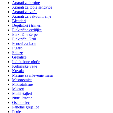
Aparati za krofne
Aparati za tople sendviče
Aparati za vafle
Aparati za vakuumiranje
Blenderi
Depilatori i trimeri
Električne cediljke
Električne šerpe
Električni Grill
Fenovi za kosu
Figaro
Friteze
Grejalice
Indukcione ploče
Kuhinjske vage
Kuvala
Mašine za mlevenje mesa
Mesoreznice
Mikrotalasne
Mikseri
Multi stajleri
Nutri Practic
Ostalo elec
Panelne grejalice
Pegle