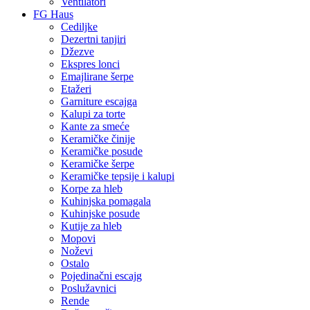
Ventilatori
FG Haus
Cediljke
Dezertni tanjiri
Džezve
Ekspres lonci
Emajlirane šerpe
Etažeri
Garniture escajga
Kalupi za torte
Kante za smeće
Keramičke činije
Keramičke posude
Keramičke šerpe
Keramičke tepsije i kalupi
Korpe za hleb
Kuhinjska pomagala
Kuhinjske posude
Kutije za hleb
Mopovi
Noževi
Ostalo
Pojedinačni escajg
Poslužavnici
Rende