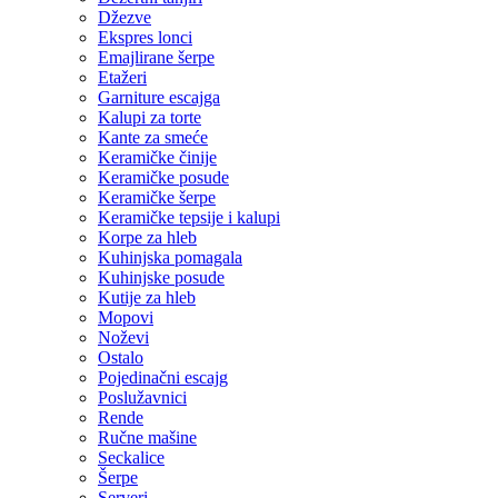
Džezve
Ekspres lonci
Emajlirane šerpe
Etažeri
Garniture escajga
Kalupi za torte
Kante za smeće
Keramičke činije
Keramičke posude
Keramičke šerpe
Keramičke tepsije i kalupi
Korpe za hleb
Kuhinjska pomagala
Kuhinjske posude
Kutije za hleb
Mopovi
Noževi
Ostalo
Pojedinačni escajg
Poslužavnici
Rende
Ručne mašine
Seckalice
Šerpe
Serveri