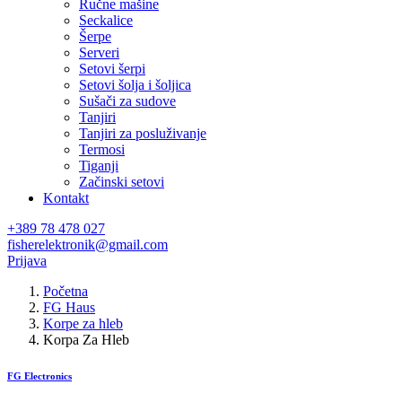
Ručne mašine
Seckalice
Šerpe
Serveri
Setovi šerpi
Setovi šolja i šoljica
Sušači za sudove
Tanjiri
Tanjiri za posluživanje
Termosi
Tiganji
Začinski setovi
Kontakt
+389 78 478 027
fisherelektronik@gmail.com
Prijava
Početna
FG Haus
Korpe za hleb
Korpa Za Hleb
FG Electronics