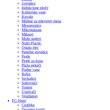
Grejalice
Indukcione ploče
Kuhinjske vage
Kuvala
Mašine za mlevenje mesa
Mesoreznice
Mikrotalasne
Mikseri
Multi stajleri
Nutri Practic
Ostalo elec
Panelne grejalice
Pegle
Pegle za kosu
Pizza pekači
Podne vage
Rešoi
Seckalice
Sokovnici
Tosteri
Usisivači
Ventilatori
FG Haus
Cediljke
Dezertni tanjiri