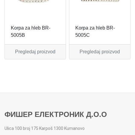
MIKSERI
NOŽEVI
MULTI STAJLERI
OSTALO
Korpa za hleb BR-
Korpa za hleb BR-
5005B
5005C
NUTRI PRACTIC
POJEDINAČNI ESCAJG
Pregledaj proizvod
Pregledaj proizvod
OSTALO ELEC
POSLUŽAVNICI
PANELNE GREJALICE
RENDE
PEGLE
RUČNE MAŠINE
PEGLE ZA KOSU
SECKALICE
ФИШЕР ЕЛЕКТРОНИК Д.О.О
PIZZA PEKAČI
ŠERPE
Ulica 100 broj 175 Karpoš 1300 Kumanovo
PODNE VAGE
SERVERI