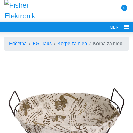
0
MENI
Početna
FG Haus
Korpe za hleb
Korpa za hleb
POČETNA
O NAMA
FG ELECTRONICS
APARATI ZA KROFNE
FG HAUS